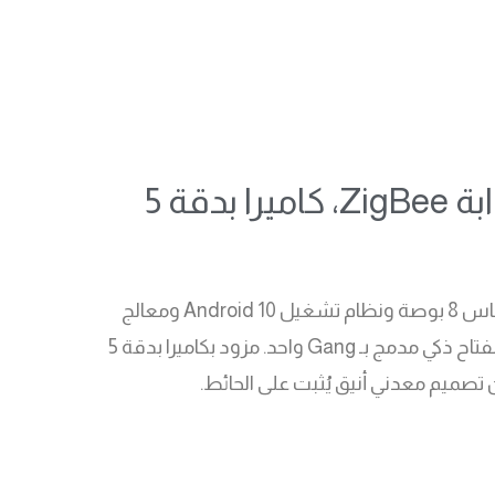
لوحة تحكم ذكية للمنزل، شاشة لمس 8 بوصة، نظام Android، بوابة ZigBee، كاميرا بدقة 5
لوحة تحكم ذكية شاملة مخصصة لأتمتة المنازل الحديثة. يتميز بشاشة لمس مقاس 8 بوصة ونظام تشغيل Android 10 ومعالج
Qualcomm قوي، ويجمع بين الاتصال الداخلي الذكي، بوابة ZigBee 3.0، والتحكم بالأشعة تحت الحمراء، بالإضافة إلى مفتاح ذكي مدمج بـ Gang واحد. مزود بكاميرا بدقة 5
صميم معدني أنيق يُثبت على الحائط.