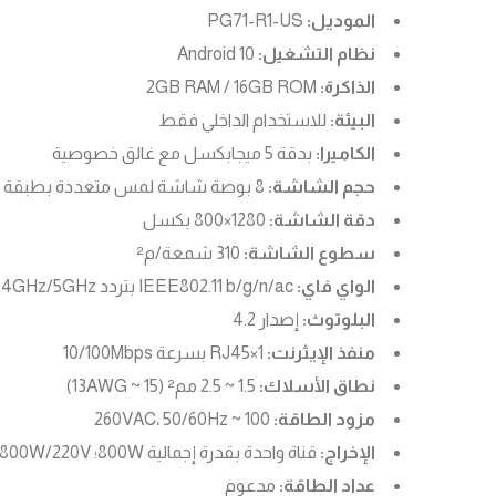
الموديل:
PG71-R1-US
نظام التشغيل:
Android 10
الذاكرة:
2GB RAM / 16GB ROM
البيئة:
للاستخدام الداخلي فقط
الكاميرا:
بدقة 5 ميجابكسل مع غالق خصوصية
حجم الشاشة:
8 بوصة شاشة لمس متعددة بطبقة مقاومة للتلوث والبصمات
دقة الشاشة:
1280×800 بكسل
سطوع الشاشة:
310 شمعة/م²
الواي فاي:
IEEE802.11 b/g/n/ac بتردد 2.4GHz/5GHz
البلوتوث:
إصدار 4.2
منفذ الإيثرنت:
1×RJ45 بسرعة 10/100Mbps
نطاق الأسلاك:
1.5 ~ 2.5 مم² (15 ~ 13AWG)
مزود الطاقة:
100 ~ 260VAC، 50/60Hz
الإخراج:
قناة واحدة بقدرة إجمالية 800W؛ 800W/220V للحمل المقاوم؛ 400W/110V للحمل المقاوم؛ 400W للأضواء LED/CFL
عداد الطاقة:
مدعوم