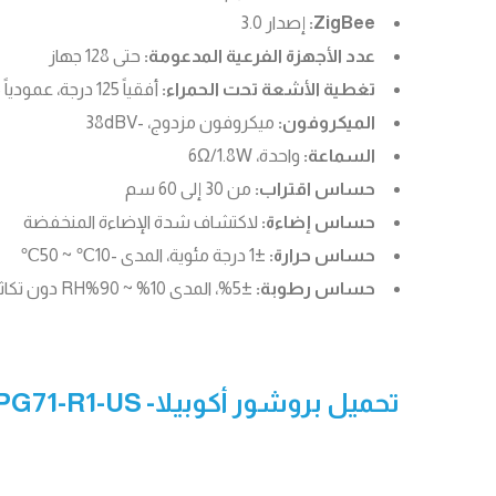
ZigBee:
إصدار 3.0
عدد الأجهزة الفرعية المدعومة:
حتى 128 جهاز
تغطية الأشعة تحت الحمراء:
أفقياً 125 درجة، عمودياً 125 درجة، حتى 6 أمتار
الميكروفون:
ميكروفون مزدوج، -38dBV
السماعة:
واحدة، 6Ω/1.8W
حساس اقتراب:
من 30 إلى 60 سم
حساس إضاءة:
لاكتشاف شدة الإضاءة المنخفضة
حساس حرارة:
±1 درجة مئوية، المدى -10℃ ~ 50℃
حساس رطوبة:
±5%، المدى 10% ~ 90%RH دون تكاثف
تحميل بروشور أكوبيلا- PG71-R1-US