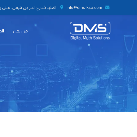
info@dms-ksa.com
العليا، شارع الحر بن قيس، مبنى رقم 41 الطابق الثاني مكتب رقم 9،
من نحن
الح