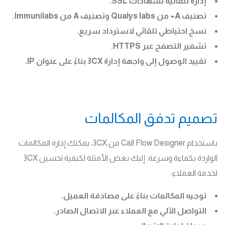
إدارة تلقائية لشهادات SSL.
تصنيف A+ من Qualys labs وتصنيف A من Immunilabs.
نسخ احتياطي تلقائي لاسترداد سريع.
تشفير التصفح عبر HTTPS.
تقييد الوصول إلى واجهة إدارة 3CX بناءً على عنوان IP.
تصميم تدفق المكالمات
باستخدام Call Flow Designer من 3CX، يمكنك إدارة المكالمات
الواردة بكفاءة وسرعة. إليك بعض الأمثلة لكيفية تحسين 3CX
لخدمة العملاء:
توجيه المكالمات بناءً على مصادقة العميل.
التواصل الآلي مع العملاء عبر الاتصال الصادر.