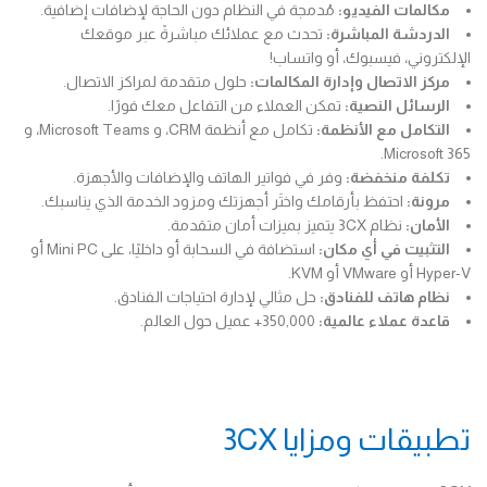
مكالمات الفيديو:
مُدمجة في النظام دون الحاجة لإضافات إضافية.
الدردشة المباشرة:
تحدث مع عملائك مباشرةً عبر موقعك
الإلكتروني، فيسبوك، أو واتساب!
مركز الاتصال وإدارة المكالمات:
حلول متقدمة لمراكز الاتصال.
الرسائل النصية:
تمكن العملاء من التفاعل معك فورًا.
التكامل مع الأنظمة:
تكامل مع أنظمة CRM، و Microsoft Teams، و
Microsoft 365.
تكلفة منخفضة:
وفر في فواتير الهاتف والإضافات والأجهزة.
مرونة:
احتفظ بأرقامك واختَر أجهزتك ومزود الخدمة الذي يناسبك.
الأمان:
نظام 3CX يتميز بميزات أمان متقدمة.
التثبيت في أي مكان:
استضافة في السحابة أو داخليًا، على Mini PC أو
Hyper-V أو VMware أو KVM.
نظام هاتف للفنادق:
حل مثالي لإدارة احتياجات الفنادق.
قاعدة عملاء عالمية:
350,000+ عميل حول العالم.
تطبيقات ومزايا 3CX