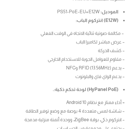
الموديل:
PS51-PoE-EU+E12W
(E12W) انتركوم الباب:
– مكالمة صوتية ثنائية الاتجاه في الوقت الفعلي
– عرض مباشر لكاميرا الباب
– كشف الحركة
– مقاوم للعوامل الجوية للاستخدام الخارجي
– يدعم RFID (13.56MHz) وNFC
– يدعم الواي فاي والبلوتوث
(HyPanel PoE) لوحة تحكم ذكية:.
–
أداء ممتاز مع نظام Android 10
– شاشة لمس متعددة 4 بوصة مع وضع توفير الطاقة
– انتركوم ذكي، بوابة ZigBee، ووحدة أتمتة منزلية مدمجة
– يحتوي على مجموعة من الحساسات