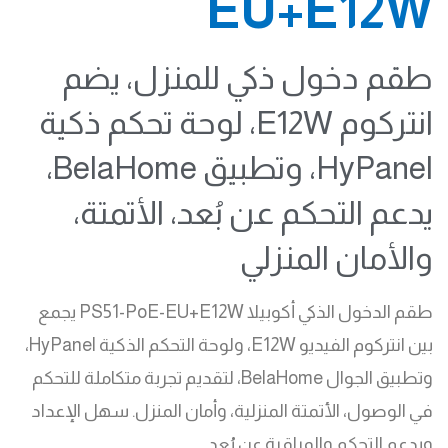
EU+E12W
طقم دخول ذكي للمنزل، يضم
انتركوم E12W، لوحة تحكم ذكية
HyPanel، وتطبيق BelaHome،
يدعم التحكم عن بُعد، الأتمتة،
والأمان المنزلي
طقم الدخول الذكي أكوبيلا PS51-PoE-EU+E12W يجمع
بين انتركوم الفيديو E12W، ولوحة التحكم الذكية HyPanel،
وتطبيق الجوال BelaHome، لتقديم تجربة متكاملة للتحكم
في الوصول، الأتمتة المنزلية، وأمان المنزل. سهل الإعداد
ويدعم التحكم والمراقبة عن بُعد.