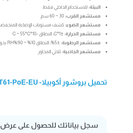
البيئة:
للاستخدام الداخلي فقط
مستشعر القرب:
30 ~ 60 سم
مستشعر الضوء:
كشف مستويات الإضاءة المنخفضة
مستشعر الحرارة:
±1°C، النطاق -10°C ~ 55°C
مستشعر الرطوبة:
±5%، النطاق 10% ~ 90%RH بدون تكاثف
مستشعر الجاذبية:
ثلاثي المحاور
تحميل بروشور أكوبيلا- RT61-PoE-EU
سجل بياناتك للحصول على عرض