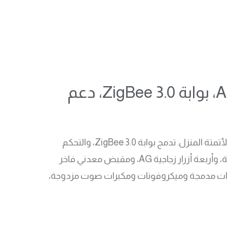
لوحة تحكم ذكية، شاشة لمس 2.1 بوصة، نظام تشغيل Android 10، بوابة ZigBee 3.0، دعم
لوحة تحكم ذكية متطورة تعمل بنظام Android 10، وتقدم حلاً أنيقًا ومتكاملاً لأتمتة المنزل. تدمج بوابة ZigBee 3.0، والتحكم
بالأشعة تحت الحمراء، والاتصال الداخلي الذكي، ودعم RS485 في تصميم أنيق يضم شاشة لمس دائرية بحجم 2.1 بوصة، وأربعة أزرار زجاجية AG، ومقبض معدني فاخر
يون لون. تدعم التشغيل عبر PoE أو مصدر طاقة DC، وتتميز بمستشعرات مدمجة وميكروفونات ومكبرات صوت مزدوجة،