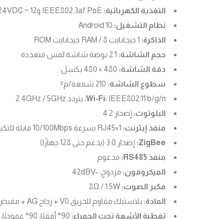
التغذية الكهربائية:
IEEE802.3af PoE و12 ~ 24VDC
نظام التشغيل:
Android 10
الذاكرة:
1 جيجابايت RAM / 8 جيجابايت ROM
حجم الشاشة:
2.1 بوصة شاشة لمس متعددة
دقة الشاشة:
480 × 480 بكسل
سطوع الشاشة:
210 شمعة/م²
IEEE802.11 b/g/n، بتردد 2.4GHz / 5GHz
Wi-Fi:
البلوتوث:
إصدار 4.2
منفذ إيثرنت:
1×RJ45 بسرعة 10/100Mbps قابلة للتكيف
ZigBee:
إصدار 3.0 (يدعم حتى 128 جهازًا)
منفذ RS485:
مدعوم
الميكروفون:
مزدوج، -42dBV
مكبر الصوت:
8Ω / 1.5W
المادة:
بلاستيك مقاوم للحريق V0 + زجاج AG + مقبض معدني
تغطية الأشعة تحت الحمراء:
90° أفقيًا، 90° عموديًا، حتى 6 أمتار