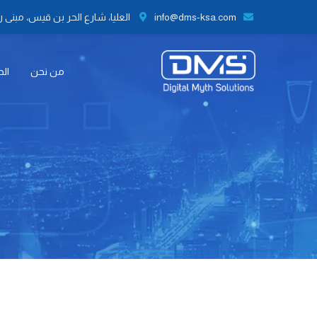
info@dms-ksa.com
العليا، شارع الحر بن قيس، مبنى رقم 41 الطابق الثاني مكتب رقم 9،
من نحن
الح