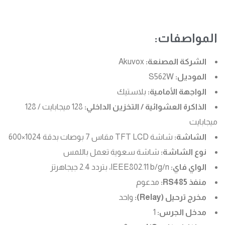
المواصفات:
الشركة المصنعة:
Akuvox
الموديل:
S562W
الواجهة الأمامية:
بلاستيك
الذاكرة العشوائية / التخزين الداخلي:
128 ميجابايت / 128
ميجابايت
الشاشة:
شاشة TFT LCD مقاس 7 بوصات بدقة 1024×600
نوع الشاشة:
شاشة سعوية تعمل باللمس
الواي فاي:
IEEE802.11 b/g/n، بتردد 2.4 جيجاهرتز
منفذ RS485:
مدعوم
مخرج ترحيل (Relay):
واحد
مدخل الجرس:
1