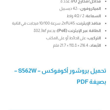
مداخل/مخارج I/O:
عدد 8
الميكروفون:
-42 ديسيبل
السماعة:
4Ω / 2 واط
منافذ الإيثرنت:
2xRJ45، سرعة 10/100 ميجابت في الثانية
الطاقة عبر الإيثرنت (PoE):
يدعم 802.3af
التركيب:
على الحائط أو على المكتب
الأبعاد:
216.4 × 118.8 × 21.7 ملم
تحميل بروشور
أكوفوكس – S562W
–
بصيغة PDF