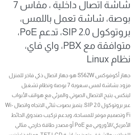
شاشة اتصال داخلية ، مقاس 7
بوصة، شاشة تعمل باللمس،
بروتوكول SIP 2.0، تدعم PoE،
متوافقة مع PBX، واي فاي،
نظام Linux
جهاز أكوفوكس S562W هو جهاز اتصال ذكي فاخر للمنزل
مزود بشاشة لمس سعوية 7 بوصة ونظام تشغيل
لينكس، يتيح الاتصال الصوتي والمرئي مع هواتف الأبواب
عبر بروتوكول SIP 2.0. يتميز بصوت ثنائي الاتجاه واتصال Wi-
Fi وتصميم موفر للمساحة، ويدعم تركيب صندوق الحائط
الأمريكي/الأوروبي مع PoE أو مصدر طاقة خارجي. مثالي
للفيلات والشقق، يتميز بشاشة TFT LCD ومنافذ إيثرنت