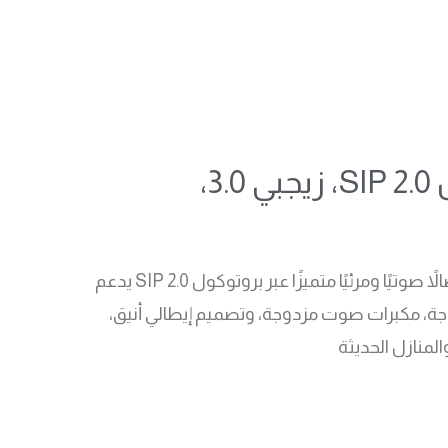
جهاز اتصال ذكي للمنزل، شاشة لمس سعوية 7 بوصة، بروتوكول SIP 2.0، زيجبي 3.0،
أكوفوكس X933H هو جهاز اتصال ذكي فاخر للمنزل مزود بشاشة لمس سعوية 7 بوصة ونظام أندرويد 9.0 يوفر اتصالاً صوتيًا ومرئيًا متميزًا عبر بروتوكول SIP 2.0 يدعم
مزدوجة، مكبرات صوت مزدوجة، وتصميم إيطالي أنيق،