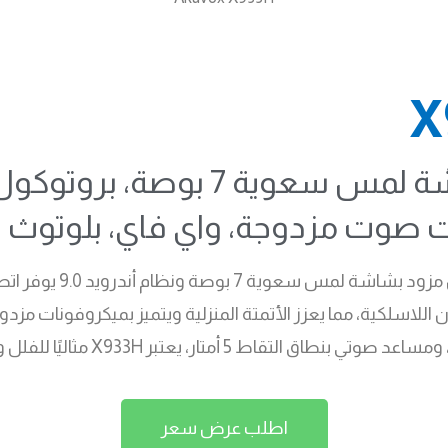
ت صوت مزدوجة، واي فاي، بلوتوث
الأمان اللاسلكية، مما يعزز الأتمتة المنزلية ويتميز بميكروفونات 
متار، يعتبر X933H مثاليًا للفلل والمنازل الحديثة
اطلب عرض سعر