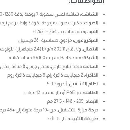
المواصفات:
الشاشة:
شاشة لمس سعوية 7 بوصة بدقة 1280×800
الصوت:
مكبرات صوت مزدوجة بقوة 3 واط، برامج ترميز G.711، G.722
الفيديو:
تنسيقات بث H.263، H.264
الميكروفون:
مزدوج، حساسية -26 ديسيبل
الاتصال:
واي فاي 802.11 b/g/n (2.4 جيجاهرتز)، بلوتوث 4.1، زيجبي 3.0
الشبكة:
منفذ RJ45 بسرعة 10/100 ميجابت/ثانية
المنافذ:
منفذا تتابع خارجي، مدخل جرس، 8 منافذ إدخال/إخراج، منفذ RS485
الذاكرة:
2 جيجابايت ذاكرة رام، 8 جيجابايت ذاكرة روم
نظام التشغيل:
أندرويد 9.0
الطاقة:
عبر PoE أو تيار مستمر 12 فولت
الأبعاد:
205 × 148 × 27.5 مم
درجة حرارة التشغيل:
من -10 درجة مئوية إلى +45 درجة مئوية
طريقة التثبيت:
على الحائط