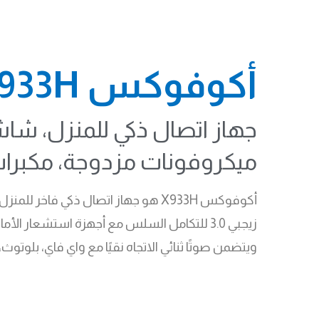
أكوفوكس X933H
ميكروفونات مزدوجة، مكبرا
زيجبي 3.0 للتكامل السلس مع أجهزة استشعار 
ويتضمن صوتًا ثنائي الاتجاه نقيًا مع واي فاي، بلوتوث، ومساعد صوتي بنطاق التقاط 5 أ