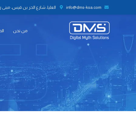
info@dms-ksa.com
العليا، شارع الحر بن قيس، مبنى رقم 41 الطابق الثاني مكتب رقم 9،
من نحن
الح