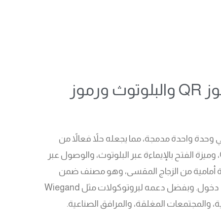
وحدة تحكم دخول، تصميم نحيف، تدعم بطاقات RFID وNFC ورموز QR والبلوتوث ورموز
في وحدة واحدة مدمجة، مما يجعله حلاً فعالاً من
حيث التكلفة لمشغلي المباني. يدعم الجهاز مجموعة واسعة من طرق الوصول، بما في ذلك رمز PIN، ومسح رمز QR، وميزة الفتح بالإيماءة عبر البلوتوث، والوصول عبر
يز بإطار من سبيكة الألمنيوم ولوحة أمامية من الزجاج المقسى، وهو مصنف ضمن
IP65 وIK09 للحماية من الغبار والماء والصدمات. يدعم سعة 20,000 بطاقة ويمكنه تخزين ما يصل إلى 100,000 سجل دخول. وبفضل دعمه لبروتوكولات مثل Wiegand