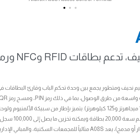
ول بتصميم نحيف ومتطور يجمع بين وحدة تحكم الباب وقارئ البطاقات 
الهاتف باستخدام NFC، وبطاقات RFID (بتردد 13.56 ميجاهرتز و125 كيلوهرتز). يتم