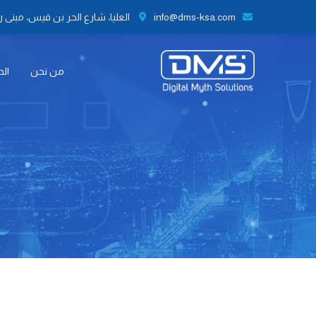
info@dms-ksa.com
العليا، شارع الحر بن قيس، مبنى رقم 41 الطابق الثاني مكتب رقم 9،
من نحن
الح