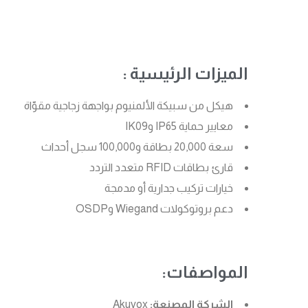
الميزات الرئيسية :
هيكل من سبيكة الألمنيوم بواجهة زجاجية مقوّاة
معايير حماية IP65 وIK09
سعة 20,000 بطاقة و100,000 سجل أحداث
قارئ بطاقات RFID متعدد التردد
خيارات تركيب جدارية أو مدمجة
دعم بروتوكولات Wiegand وOSDP
المواصفات:
الشركة المصنعة:
Akuvox