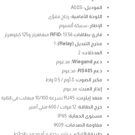
الموديل:
A08S
اللوحة الأمامية:
زجاج مقوّى
الإطار:
سبيكة ألمنيوم
قارئ بطاقات RFID:
13.56 ميغاهرتز و125 كيلوهرتز
مخرج التبديل (Relay):
1
المدخلات:
2
دعم Wiegand:
مدعوم
دعم RS485:
مدعوم
مكبر الصوت:
8 أوم / 0.5 واط
إنذار العبث:
مدعوم
منفذ إيثرنت:
RJ45 بسرعة 10/100 ميغابت في الثانية (تكيفي)
خرج الطاقة:
12 فولت / 600 ميلي أمبير
مستوى الحماية:
IP65
مقاومة الصدمات:
IK09
طريقة التركيب:
تثبيت جداري أو مدمج بالحائط