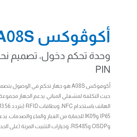
أكوڤوكس A08S
PIN
أكوفوكس A08S هو جهاز تحكم في الوص
وOSDP وRS485، وخيارات التثبيت المرنة (على الجدار أو مدمج)، يعد A08S مثالياً للمجمعات السكنية، والمباني الإدارية، والمجتمعات المغلقة، والمرافق الصناعية.