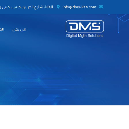
info@dms-ksa.com
العليا، شارع الحر بن قيس، مبنى رقم 41 الطابق الثاني مكتب رقم 9،
من نحن
الح