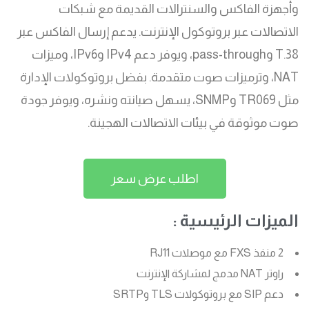
وأجهزة الفاكس والسنترالات القديمة مع شبكات
الاتصالات عبر بروتوكول الإنترنت. يدعم إرسال الفاكس عبر
T.38 وpass-through، ويوفر دعم IPv4 وIPv6، وميزات
NAT، وترميزات صوت متقدمة. بفضل بروتوكولات الإدارة
مثل TR069 وSNMP، يسهل صيانته ونشره، ويوفر جودة
صوت موثوقة في بيئات الاتصالات الهجينة.
اطلب عرض سعر
الميزات الرئيسية :
2 منفذ FXS مع موصلات RJ11
راوتر NAT مدمج لمشاركة الإنترنت
دعم SIP مع بروتوكولات TLS وSRTP