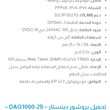
الأمان:
قوائم التحكم للويب وTelnet
الشبكة:
PPPoE، IPv4، IPv6
دعم (VLAN):
802.1P/802.1Q
جودة الخدمة:
الطبقة 3، DiffServ
مزود الطاقة:
إدخال 100–240VAC، خرج 12VDC، 1A
استهلاك الطاقة:
أقل من 5 واط
الأبعاد:
126 × 76 × 25 ملم
الوزن:
≤0.2 كجم
الإدارة:
Web، Telnet، SNMP v1/v2/v3، TR069، سحابة، IVR
الإعداد:
تلقائي، نسخ احتياطي/استعادة، ترقية البرنامج، سجل
المكالمات، سجل النظام
التوافق:
مع بروتوكول SIP v2.0 والمعايير ذات الصلة
تحميل بروشور دينستار – DAG1000-2S
–