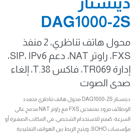
دينستار
DAG1000-2S
محول هاتف تناظري، 2 منفذ
FXS، راوتر NAT، دعم SIP، IPv6،
إدارة TR069، فاكس T.38، إلغاء
صدى الصوت
دينستار DAG1000-2S محول هاتف تناظري متعدد
الوظائف مزود بمنفذين FXS مع راوتر NAT مدمج عالي
السرعة. صُمم للاستخدام الشخصي، في المكاتب الصغيرة أو
مؤسسات SOHO، ويتيح الربط بين الهواتف التقليدية