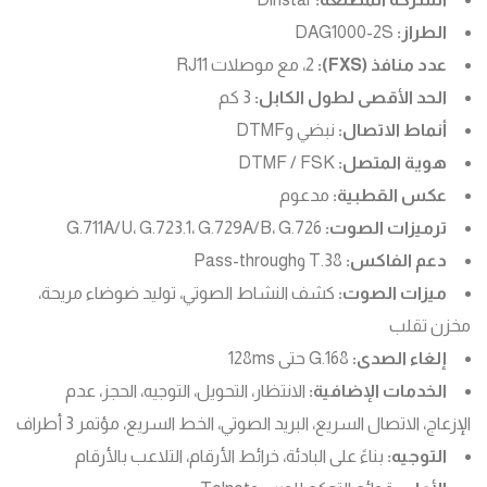
الطراز:
DAG1000-2S
عدد منافذ (FXS):
2، مع موصلات RJ11
الحد الأقصى لطول الكابل:
3 كم
أنماط الاتصال:
نبضي وDTMF
هوية المتصل:
DTMF / FSK
عكس القطبية:
مدعوم
ترميزات الصوت:
G.711A/U، G.723.1، G.729A/B، G.726
دعم الفاكس:
T.38 وPass-through
ميزات الصوت:
كشف النشاط الصوتي، توليد ضوضاء مريحة،
مخزن تقلب
إلغاء الصدى:
G.168 حتى 128ms
الخدمات الإضافية:
الانتظار، التحويل، التوجيه، الحجز، عدم
الإزعاج، الاتصال السريع، البريد الصوتي، الخط السريع، مؤتمر 3 أطراف
التوجيه:
بناءً على البادئة، خرائط الأرقام، التلاعب بالأرقام