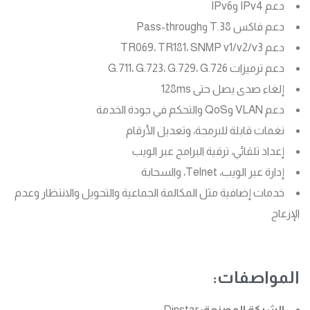
دعم IPv4 وIPv6
دعم فاكس T.38 وPass-through
دعم TR069، TR181، SNMP v1/v2/v3
دعم ترميزات G.711، G.723، G.729، G.726
إلغاء صدى يصل حتى 128ms
دعم VLAN وQoS والتحكم في جودة الخدمة
نغمات قابلة للبرمجة، وتعديل الأرقام
إعداد تلقائي، ترقية البرامج عبر الويب
إدارة عبر الويب، Telnet، والسحابة
خدمات إضافية مثل المكالمة الجماعية والتحويل والانتظار وعدم
الإزعاج
المواصفات:
الشركة المصنعة:
Dinstar