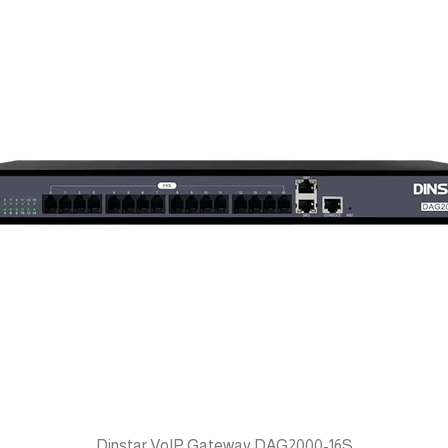
Dinstar VoIP Gateway DAG2000-16S