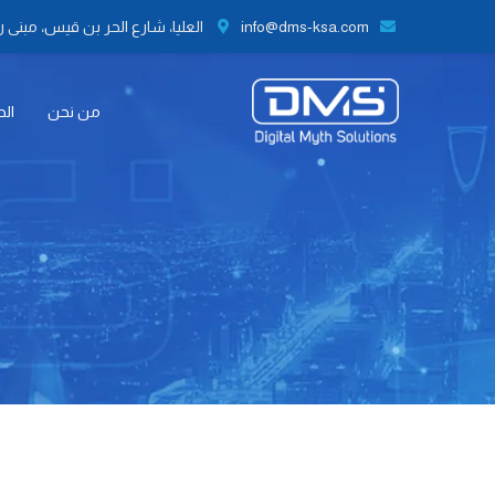
info@dms-ksa.com
العليا، شارع الحر بن قيس، مبنى رقم 41 الطابق الثاني مكتب رقم 9،
من نحن
الح