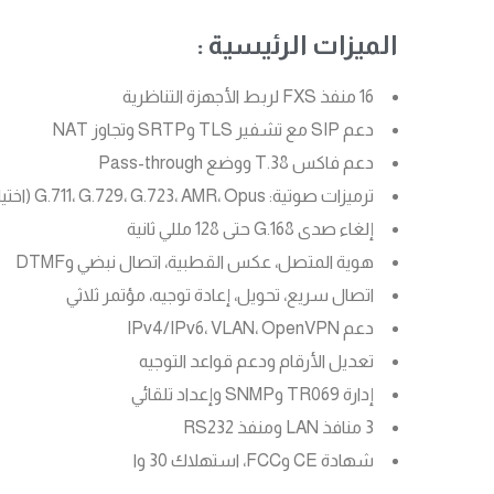
الميزات الرئيسية :
16 منفذ FXS لربط الأجهزة التناظرية
دعم SIP مع تشفير TLS وSRTP وتجاوز NAT
دعم فاكس T.38 ووضع Pass-through
ترميزات صوتية: G.711، G.729، G.723، AMR، Opus (اختياري)
إلغاء صدى G.168 حتى 128 مللي ثانية
هوية المتصل، عكس القطبية، اتصال نبضي وDTMF
اتصال سريع، تحويل، إعادة توجيه، مؤتمر ثلاثي
دعم IPv4/IPv6، VLAN، OpenVPN
تعديل الأرقام ودعم قواعد التوجيه
إدارة TR069 وSNMP وإعداد تلقائي
3 منافذ LAN ومنفذ RS232
شهادة CE وFCC، استهلاك 30 وا