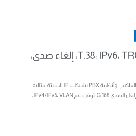
بوابة VoIP تناظرية بـ 16 منفذ FXS، دعم SIP، فاكس T.38، IPv6، TR069، SNMP، إلغاء صدى،
دينستار DAG2000-16S بوابة VoIP تناظرية عالية الكثافة تحتوي على 16 منفذ FXS، لربط الهواتف التناظرية وأجهزة الفاكس وأنظمة PBX بشبكات IP الحديثة. مثالية
للشركات ومراكز الاتصال والمواقع المتعددة، وتدعم بروتوكول SIP، الفاكس T.38، ومعالجة صوت متقدمة تشمل إلغاء الصدى G.168. توفر دعم IPv4/IPv6، VLAN،