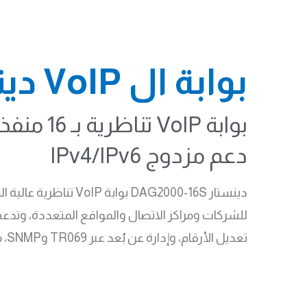
بوابة ال VoIP دينستار DAG2000-16S
دعم مزدوج IPv4/IPv6
تعديل الأرقام، وإدارة عن بُعد عبر TR069 وSNMP، مما يجعلها خيارًا قويًا للإدارة المركزية.