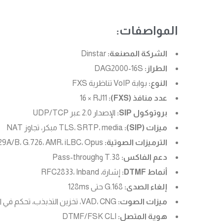
المواصفات:
الشركة المصنعة:
Dinstar
الطراز:
DAG2000-16S
النوع:
بوابة VoIP تناظرية FXS
عدد منافذ (FXS):
16 × RJ11
بروتوكول SIP:
الإصدار 2.0 عبر UDP/TCP
ميزات (SIP):
TLS، SRTP، media مبكر، تجاوز NAT
الترميزات الصوتية:
G.711A/U، G.723.1، G.729A/B، G.726، AMR، iLBC، Opus (اختياري)
دعم الفاكس:
T.38 وPass-through
أنماط DTMF:
إشارة، RFC2833، Inband
إلغاء الصدى:
G.168 حتى 128ms
ميزات الصوت:
VAD، CNG، تخزين التذبذب، تحكم في الكسب، Hook Flash
هوية المتصل:
DTMF/FSK CLI