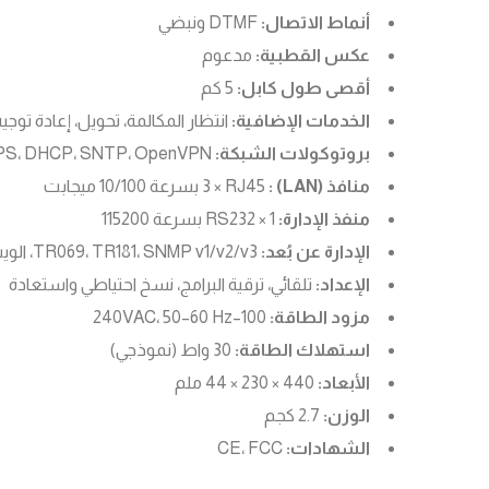
أنماط الاتصال:
DTMF ونبضي
عكس القطبية:
مدعوم
أقصى طول كابل:
5 كم
الخدمات الإضافية:
انتظار المكالمة، تحويل، إعادة توجيه، تعليق، DND، خط ساخن، MWI، مؤتمر ثلا
بروتوكولات الشبكة:
IPv4، IPv6، TCP، UDP، TFTP، FTP، HTTP/HTTPS، DHCP، SNTP، OpenVPN
منافذ (LAN) :
3 × RJ45 بسرعة 10/100 ميجابت
منفذ الإدارة:
1 × RS232 بسرعة 115200
الإدارة عن بُعد:
TR069، TR181، SNMP v1/v2/v3، الويب، Telnet، السحابة
الإعداد:
تلقائي، ترقية البرامج، نسخ احتياطي واستعادة
مزود الطاقة:
100–240VAC، 50–60 Hz
استهلاك الطاقة:
30 واط (نموذجي)
الأبعاد:
440 × 230 × 44 ملم
الوزن:
2.7 كجم
الشهادات:
CE، FCC