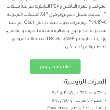
الهواتف وأجهزة الفاكس وPBX التناظرية مع بنية شبكات
IP الحديثة. تشمل دعم بروتوكول SIP، الشبكات المزدوجة
IPv4/IPv6، وترميزات صوت متعددة مثل Opus. مع دعم
لمصدر طاقة مزدوج، ومعالجة متقدمة للصوت والفاكس،
وإدارة سحابية عبر SNMP وTR069، تعد مثالية لمزودي
الخدمة والشركات الكبرى.
اطلب عرض سعر
الميزات الرئيسية :
72 منفذ FXS عبر RJ45 أو RJ21
دعم SIP مع TLS وNAT وIPv6
فاكس T.38 ووضع Pass-through