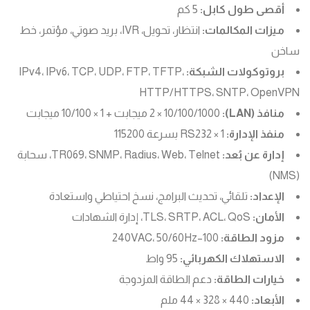
أقصى طول كابل:
5 كم
ميزات المكالمات:
انتظار، تحويل، IVR، بريد صوتي، مؤتمر، خط
ساخن
بروتوكولات الشبكة:
IPv4، IPv6، TCP، UDP، FTP، TFTP،
HTTP/HTTPS، SNTP، OpenVPN
منافذ (LAN):
2 × 10/100/1000 ميجابت + 1 × 10/100 ميجابت
منفذ الإدارة:
1 × RS232 بسرعة 115200
إدارة عن بُعد:
TR069، SNMP، Radius، Web، Telnet، سحابة
(NMS)
الإعداد:
تلقائي، تحديث البرامج، نسخ احتياطي واستعادة
الأمان:
TLS، SRTP، ACL، QoS، إدارة الشهادات
مزود الطاقة:
100–240VAC، 50/60Hz
الاستهلاك الكهربائي:
95 واط
خيارات الطاقة:
دعم الطاقة المزدوجة
الأبعاد:
440 × 328 × 44 ملم