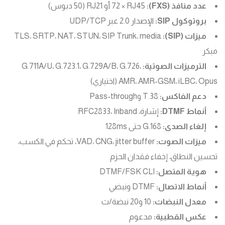
عدد منافذ (FXS):
72 × RJ45 أو RJ21 (50 دبوس)
بروتوكول SIP:
الإصدار 2.0 عبر UDP/TCP
ميزات (SIP):
TLS، SRTP، NAT، STUN، SIP Trunk، media
مبكر
الترميزات الصوتية:
G.711A/U، G.723.1، G.729A/B، G.726،
AMR، AMR-GSM، iLBC، Opus (اختياري)
دعم الفاكس:
T.38 وPass-through
أنماط DTMF:
إشارة، RFC2833، Inband
إلغاء الصدى:
G.168 حتى 128ms
ميزات الصوت:
VAD، CNG، jitter buffer، تحكم في الكسب،
تحسين النطاق، إخفاء فقدان الحزم
هوية المتصل:
DTMF/FSK CLI
أنماط الاتصال:
DTMF ونبضي
معدل النبضات:
10 و20 نبضة/ث
عكس القطبية:
مدعوم