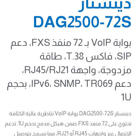
دينستار
DAG2500-72S
بوابة VoIP بـ 72 منفذ FXS، دعم
SIP، فاكس T.38، طاقة
مزدوجة، واجهة RJ45/RJ21،
دعم IPv6، SNMP، TR069، بحجم
1U
دينستار DAG2500-72S بوابة VoIP تناظرية عالية الكثافة
تحتوي على 72 منفذ FXS ضمن هيكل مدمج بحجم 1U. تدعم
الاتصال عبر واجهات RJ45 أو RJ21، مما يسمح بتوصيل