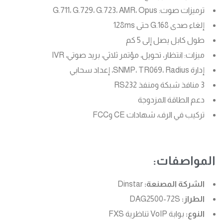
ترميزات صوت: G.711، G.729، G.723، AMR، Opus
إلغاء صدى G.168 حتى 128ms
طول كابل يصل إلى 5 كم
ميزات: انتظار، تحويل، مؤتمر ثلاثي، بريد صوتي، IVR
إدارة SNMP، TR069، Radius، إعداد سحابي
3 منافذ شبكة ومنفذ RS232
دعم الطاقة المزدوجة
تركيب في الرف، شهادات CE وFCC
المواصفات:
الشركة المصنعة:
Dinstar
الطراز:
DAG2500-72S
النوع:
بوابة VoIP تناظرية FXS