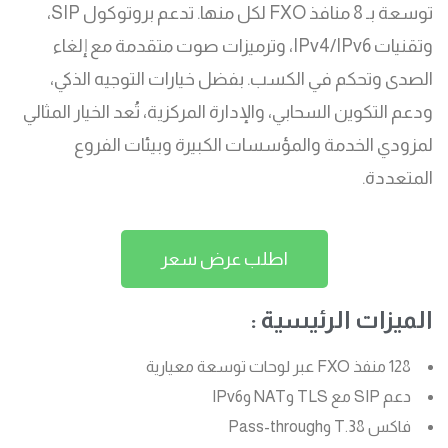
توسعة بـ 8 منافذ FXO لكل منها. تدعم بروتوكول SIP،
وتقنيات IPv4/IPv6، وترميزات صوت متقدمة مع إلغاء
الصدى وتحكم في الكسب. بفضل خيارات التوجيه الذكي،
ودعم التكوين السحابي، والإدارة المركزية، تُعد الخيار المثالي
لمزودي الخدمة والمؤسسات الكبيرة وبيئات الفروع
المتعددة.
اطلب عرض سعر
الميزات الرئيسية :
128 منفذ FXO عبر لوحات توسعة معيارية
دعم SIP مع TLS وNAT وIPv6
فاكس T.38 وPass-through