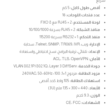
سريع
أقصى طول كابل:
5 كم
عدد فتحات اللوحات:
16
لوحة المستخدم:
2 × RJ45 مع 8 FXO
منافذ الشبكة:
2 × RJ45 بسرعة 10/100/1000
منفذ التحكم:
1 × RS232 بسرعة 115200
الإدارة:
ويب، Telnet، SNMP، TR069، IVR، سحابة
الإعداد:
تلقائي، ترقية البرامج، نسخ احتياطي واستعادة
الأمان:
ACL، TLS، OpenVPN
جودة الخدمة:
VLAN 802.1P/802.1Q، Layer 3 DiffServ
مزود الطاقة:
مزدوج 1+1، 100–240VAC، 50–60Hz
استهلاك الطاقة:
105 واط كحد أقصى
الأبعاد:
440 × 300 × 135 ملم (3U)
الوزن:
9.3 كجم
الشهادات:
CE، FCC