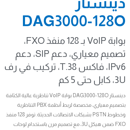
دينستار
DAG3000-128O
بوابة VoIP بـ 128 منفذ FXO،
تصميم معياري، دعم SIP، دعم
IPv6، فاكس T.38، تركيب في رف
3U، كابل حتى 5 كم
دينستار DAG3000-128O بوابة VoIP تناظرية عالية الكثافة
بتصميم معياري، مخصصة لربط أنظمة PBX التناظرية
وخطوط PSTN بشبكات الاتصالات الحديثة. توفر 128 منفذ
FXO ضمن هيكل 3U، مع تصميم مرن باستخدام لوحات