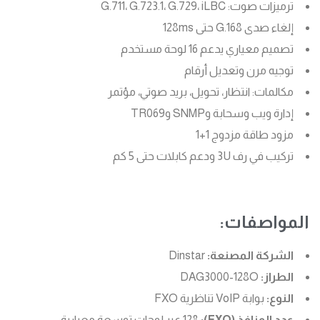
ترميزات صوت: G.711، G.723.1، G.729، iLBC
إلغاء صدى G.168 حتى 128ms
تصميم معياري يدعم 16 لوحة مستخدم
توجيه مرن وتعديل أرقام
مكالمات: انتظار، تحويل، بريد صوتي، مؤتمر
إدارة ويب وسحابة وSNMP وTR069
مزود طاقة مزدوج 1+1
تركيب في رف 3U ودعم كابلات حتى 5 كم
المواصفات:
الشركة المصنعة:
Dinstar
الطراز:
DAG3000-128O
النوع:
بوابة VoIP تناظرية FXO
عدد المنافذ (FXO):
128 عبر لوحات توسعة معيارية