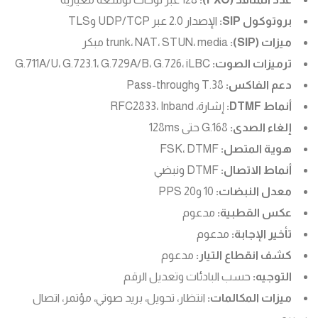
بروتوكول SIP:
الإصدار 2.0 عبر UDP/TCP وTLS
ميزات (SIP):
trunk، NAT، STUN، media مبكر
ترميزات الصوت:
G.711A/U، G.723.1، G.729A/B، G.726، iLBC
دعم الفاكس:
T.38 وPass-through
أنماط DTMF:
إشارة، RFC2833، Inband
إلغاء الصدى:
G.168 حتى 128ms
هوية المتصل:
FSK، DTMF
أنماط الاتصال:
DTMF ونبضي
معدل النبضات:
10 و20 PPS
عكس القطبية:
مدعوم
تأخير الإجابة:
مدعوم
كشف انقطاع التيار:
مدعوم
التوجيه:
حسب البادئات وتعديل الرقم
ميزات المكالمات:
انتظار، تحويل، بريد صوتي، مؤتمر، اتصال