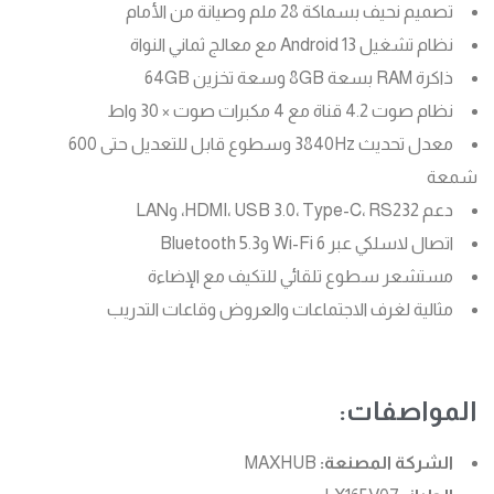
تصميم نحيف بسماكة 28 ملم وصيانة من الأمام
نظام تشغيل Android 13 مع معالج ثماني النواة
ذاكرة RAM بسعة 8GB وسعة تخزين 64GB
نظام صوت 4.2 قناة مع 4 مكبرات صوت × 30 واط
معدل تحديث 3840Hz وسطوع قابل للتعديل حتى 600
شمعة
دعم HDMI، USB 3.0، Type-C، RS232، وLAN
اتصال لاسلكي عبر Wi-Fi 6 وBluetooth 5.3
مستشعر سطوع تلقائي للتكيف مع الإضاءة
مثالية لغرف الاجتماعات والعروض وقاعات التدريب
المواصفات:
الشركة المصنعة:
MAXHUB