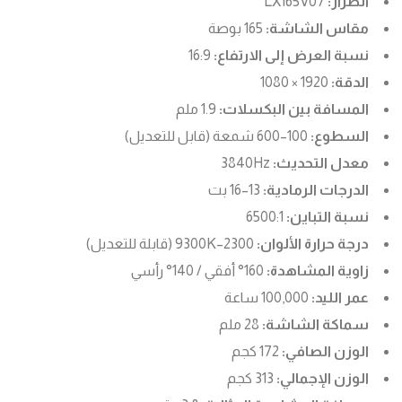
الطراز:
LX165V07
مقاس الشاشة:
165 بوصة
نسبة العرض إلى الارتفاع:
16:9
الدقة:
1920 × 1080
المسافة بين البكسلات:
1.9 ملم
السطوع:
100–600 شمعة (قابل للتعديل)
معدل التحديث:
3840Hz
الدرجات الرمادية:
13–16 بت
نسبة التباين:
6500:1
درجة حرارة الألوان:
2300–9300K (قابلة للتعديل)
زاوية المشاهدة:
160° أفقي / 140° رأسي
عمر الليد:
100,000 ساعة
سماكة الشاشة:
28 ملم
الوزن الصافي:
172 كجم
الوزن الإجمالي:
313 كجم