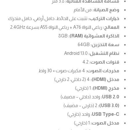
مسافة المشاهدة المثالية:
3.8 متر
وضع الصيانة:
من الأمام
خيارات التركيب:
تثبيت على الحائط، حامل أرضي، حامل متحرك
المعالج:
رباعي النواة A76 + رباعي النواة A55 بسرعة 2.4GHz
الذاكرة العشوائية (RAM):
8GB
سعة التخزين:
64GB
نظام التشغيل:
Android 13.0
قنوات الصوت:
4.2
مخرجات الصوت:
4 مكبرات صوت × 30 واط
مدخل (HDMI):
4 (2 داخلي، 2 خارجي)
مخرج (HDMI):
1 (خارجي)
USB 2.0:
واحد (داخلي – مضيف)
(USB 3.0):
2 (خارجي – مضيف)
USB Type-C:
واحد (خارجي)
مدخل الصوت:
1 (خارجي)