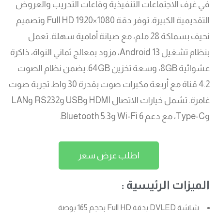
في غرف الاجتماعات التنفيذية وقاعات التدريب والعروض
التقديمية الكبيرة. توفر دقة Full HD 1920×1080 وتصميم
نحيف بسماكة 28 ملم، مع صيانة أمامية سهلة. تعمل
بنظام تشغيل Android 13، مزود بمعالج ثماني النواة، ذاكرة
عشوائية 8GB، وسعة تخزين 64GB. يضمن نظام الصوت
4.2 قناة مع أربعة مكبرات صوت بقدرة 30 واط تجربة صوت
غامرة. تشمل خيارات الاتصال HDMI وUSB وRS232 وLAN
وType-C، مع دعم Wi-Fi 6 وBluetooth 5.3.
اطلب عرض سعر
الميزات الرئيسية :
شاشة DVLED بدقة Full HD بحجم 165 بوصة