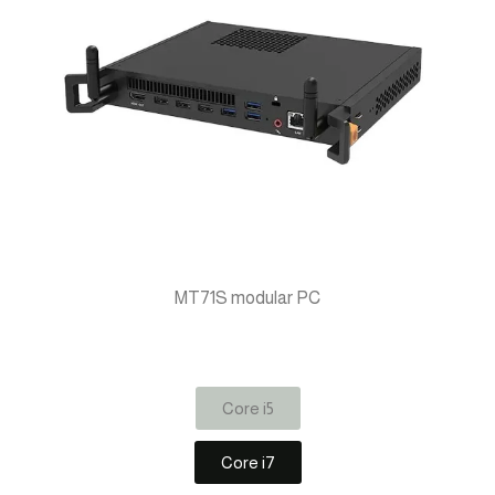
MT71S modular PC
Core i5
Core i7