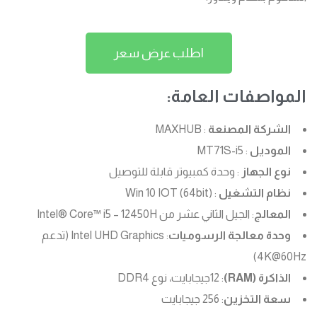
اطلب عرض سعر
المواصفات العامة:
الشركة المصنعة
: MAXHUB
الموديل
: MT71S-i5
نوع الجهاز
: وحدة كمبيوتر قابلة للتوصيل
نظام التشغيل
: Win 10 IOT (64bit)
المعالج
: الجيل الثاني عشر من Intel® Core™ i5 – 12450H
وحدة معالجة الرسوميات
: Intel UHD Graphics (تدعم
4K@60Hz)
الذاكرة (RAM)
: 12جيجابايت، نوع DDR4
سعة التخزين
: 256 جيجابايت