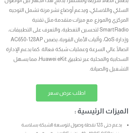
يضمن اتصالًا سريعًا ومستقرًا. يدمج هذا الجهاز بين الوصول
السلكي واللاسلكي، ويدعم أوضاع نشر مرنة تشمل التوجيه
المركزي والموزع. مع ميزات متقدمة مثل تقنية
SmartRadio لتحسين التغطية، والتعرف على التطبيقات،
وإدارة QoS، وآليات الأمان القوية، يضمن AC650-128AP
اتصالًا عالي السرعة وعمليات شبكة فعالة. كما يدعم الإدارة
السحابية والمحلية عبر تطبيق Huawei eKit، مما يسهل
التشغيل والصيانة.
اطلب عرض سعر
الميزات الرئيسية :
يدعم حتى 128 نقطة وصول لتوسعة الشبكة بسلاسة