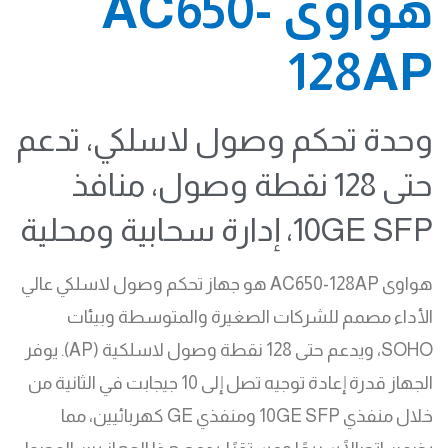
هواوى AC650-
128AP
وحدة تحكم وصول لاسلكي، تدعم
حتى 128 نقطة وصول، منافذ
10GE SFP، إدارة سحابية ومحلية
هواوى AC650-128AP هو جهاز تحكم وصول لاسلكي عالي
الأداء مصمم للشركات الصغيرة والمتوسطة وبيئات
SOHO، ويدعم حتى 128 نقطة وصول لاسلكية (AP). يوفر
الجهاز قدرة إعادة توجيه تصل إلى 10 جيجابت في الثانية من
خلال منفذي 10GE SFP ومنفذي GE كهربائيين، مما