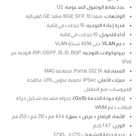
عدد نقاط الوصول المدعومة:
128
الواجهات:
منفذا 10GE SFP، 10 منافذ GE كهربائية
قدرة إعادة التوجيه:
10 جيجابت في الثانية
أداء التحويل:
10 جيجابت في الثانية
دعم VLAN:
حتى 4096 شبكة VLAN
بروتوكولات التوجيه:
RIP، OSPF، IS-IS، BGP، التوجيه عبر
IPv6
المصادقة:
Portal، 802.1X، مصادقة MAC
ميزات الأمان:
IPSec، تصفية عناوين URL، مكافحة
الفيروسات، منع التطفل
إدارة جودة الخدمة (QoS):
جدولة متقدمة، تشكيل حركة
البيانات، دعم WMM
الأبعاد (ارتفاع × عرض × عمق):
43.6 مم × 210 مم × 250 مم
الوزن:
1.47 كجم
درجة حرارة التشغيل:
0°C إلى 45°C