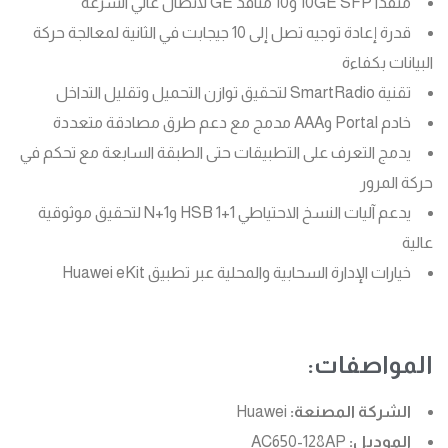
منفذا 10GE SFP و10 منافذ GE لاتصال عالي السرعة
قدرة إعادة توجيه تصل إلى 10 جيجابت في الثانية لمعالجة حركة
البيانات بكفاءة
تقنية SmartRadio لتحقيق توازن التحميل وتقليل التداخل
خادم Portal وAAA مدمج مع دعم طرق مصادقة متعددة
يدمج التعرف على التطبيقات حتى الطبقة السابعة مع تحكم في
حركة المرور
يدعم آليات النسخ الاحتياطي 1+1 HSB وN+1 لتحقيق موثوقية
عالية
خيارات الإدارة السحابية والمحلية عبر تطبيق Huawei eKit
المواصفات:
الشركة المصنعة:
Huawei
الموديل:
AC650-128AP