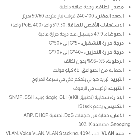
مصدر الطاقة:
وحدة طاقة داخلية
الجهد المقنن:
100–240 فولت تيار متردد، 50/60 هرتز
الاستهلاك الأقصى للطاقة:
517.30 واط (PoE: 400 واط)
الضوضاء:
47.9 ديسيبل عند درجة حرارة عادية
درجة حرارة التشغيل:
–5°C إلى +50°C
درجة حرارة التخزين:
–40°C إلى +70°C
الرطوبة:
5%–95% بدون تكاثف
الحماية من الصواعق:
±6 كيلو فولت
التبريد:
تبريد هوائي بتحكم ذكي في سرعة المراوح
التثبيت:
تركيب في الرفوف
الإدارة:
سحابية (تطبيق eKit)، CLI، واجهة ويب، SNMP، SSH
التكديس:
يدعم iStack
الأمان:
حماية من هجمات DoS، تصفية ARP، DHCP
Snooping، مصادقة 802.1X
دعم VLAN:
حتى 4094 VLAN، Voice VLAN، VLAN Stacking،