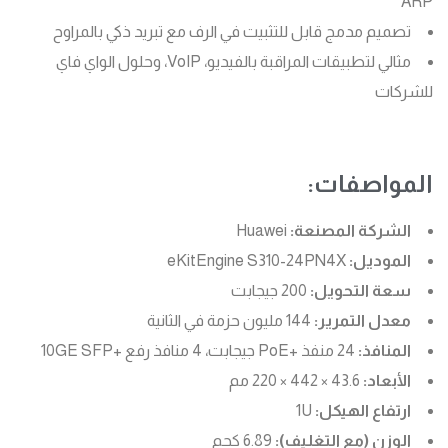
ARP
تصميم مدمج قابل للتثبيت في الرف مع تبريد ذكي بالمراوح
مثالي لتطبيقات المراقبة بالفيديو، VoIP، وحلول الواي فاي
للشركات
المواصفات:
الشركة المصنعة:
Huawei
الموديل:
eKitEngine S310-24PN4X
سعة التحويل:
200 جيجابت
معدل التمرير:
144 مليون حزمة في الثانية
المنافذ:
24 منفذ +PoE جيجابت، 4 منافذ رفع +10GE SFP
الأبعاد:
43.6 × 442 × 220 مم
ارتفاع الهيكل:
1U
الوزن (مع التغليف):
6.89 كجم