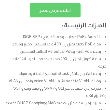
اطلب عرض سعر
الميزات الرئيسية :
24 منفذ +PoE جيجابت و4 منافذ رفع +10GE SFP
قدرة PoE كاملة تصل إلى 400 واط لتشغيل جميع المنافذ
يدعم Fast PoE وPerpetual PoE للطاقة المستمرة
سعة تحويل تصل إلى 200 جيجابت ومعدل تمرير 144 مليون
حزمة
يدعم التكديس الذكي iStack لتوسيع الشبكة بسهولة
وظائف VLAN متقدمة تشمل Voice VLAN وتكديس VLAN
خيارات إدارة متعددة عبر CLI وSNMP وواجهة ويب وSSH
وتطبيق eKit
ميزات أمان قوية مثل تصفية MAC وDHCP Snooping وحماية