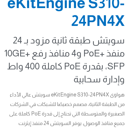
eKitEngine S310-
24PN4X
سويتش طبقة ثانية مزود بـ 24
منفذ +PoE و4 منافذ رفع +10GE
SFP، بقدرة PoE كاملة 400 واط
وإدارة سحابية
هواوى eKitEngine S310-24PN4X سويتش عالي الأداء
من الطبقة الثانية، مصمم خصيصًا للشبكات في الشركات
الصغيرة والمتوسطة التي تحتاج إلى قدرة PoE كاملة على
جميع منافذ الوصول. يوفر السويتش 24 منفذ إيثرنت