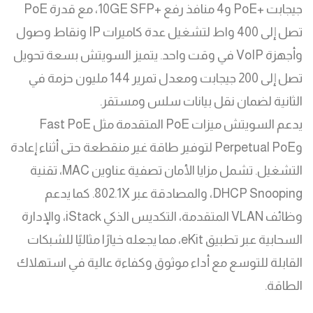
جيجابت +PoE و4 منافذ رفع +10GE SFP، مع قدرة PoE
تصل إلى 400 واط لتشغيل عدة كاميرات IP ونقاط وصول
وأجهزة VoIP في وقت واحد. يتميز السويتش بسعة تحويل
تصل إلى 200 جيجابت ومعدل تمرير 144 مليون حزمة في
الثانية لضمان نقل بيانات سلس ومستقر.
يدعم السويتش ميزات PoE المتقدمة مثل Fast PoE
وPerpetual PoE لتوفير طاقة غير منقطعة حتى أثناء إعادة
التشغيل. تشمل مزايا الأمان تصفية عناوين MAC، تقنية
DHCP Snooping، والمصادقة عبر 802.1X. كما يدعم
وظائف VLAN المتقدمة، التكديس الذكي iStack، والإدارة
السحابية عبر تطبيق eKit، مما يجعله خيارًا مثاليًا للشبكات
القابلة للتوسع مع أداء موثوق وكفاءة عالية في استهلاك
الطاقة.