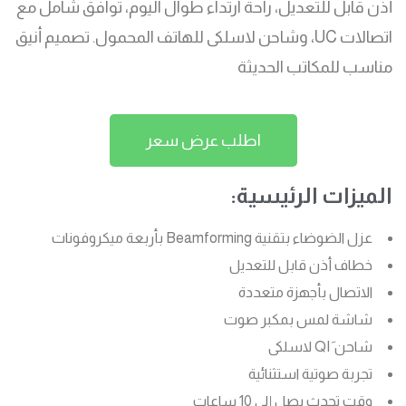
أذن قابل للتعديل، راحة ارتداء طوال اليوم، توافق شامل مع
اتصالات UC، وشاحن لاسلكى للهاتف المحمول. تصميم أنيق
مناسب للمكاتب الحديثة
اطلب عرض سعر
الميزات الرئيسية:
عزل الضوضاء بتقنية Beamforming بأربعة ميكروفونات
خطاف أذن قابل للتعديل
الاتصال بأجهزة متعددة
شاشة لمس بمكبر صوت
شاحن َQI لاسلكى
تجربة صوتية استثنائية
وقت تحدث يصل إلى 10 ساعات