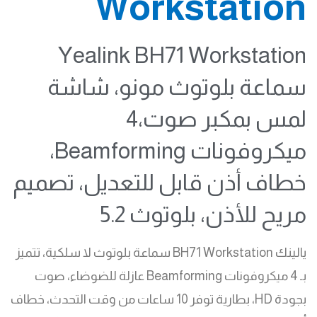
Workstation
Yealink BH71 Workstation
سماعة بلوتوث مونو، شاشة
لمس بمكبر صوت،4
ميكروفونات Beamforming،
خطاف أذن قابل للتعديل، تصميم
مريح للأذن، بلوتوث 5.2
يالينك BH71 Workstation سماعة بلوتوث لا سلكية، تتميز
بـ 4 ميكروفونات Beamforming عازلة للضوضاء، صوت
بجودة HD، بطارية توفر 10 ساعات من وقت التحدث، خطاف