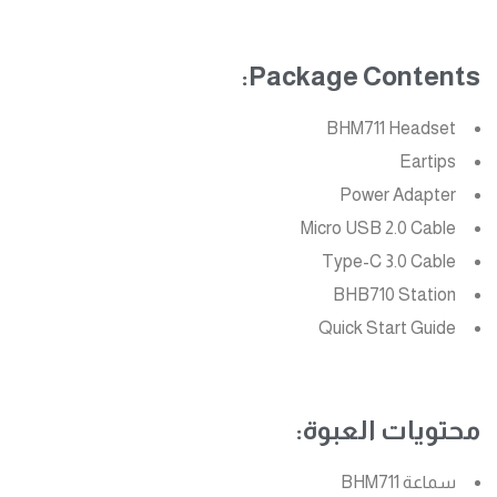
Package Contents:
BHM711 Headset
Eartips
Power Adapter
Micro USB 2.0 Cable
Type-C 3.0 Cable
BHB710 Station
Quick Start Guide
محتويات العبوة:
سماعة BHM711