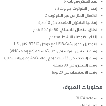
عدد الميكروفونات
: 6
إصدار البلوتوث
: بلوتوث 5.3
الاتصال المتزامن عبر البلوتوث
: 2
إمكانية الاقتران المتعدد
: حتى 8 أجهزة
نطاق الاتصال اللاسلكي
: 50 متر / 160 قدم
إلغاء الضوضاء النشط
: مدعوم
التوصيل
: محول USB-C/A مع دونجل BT51C؛ كابل US
وقت تشغيل الموسيقى
: حتى 65 ساعة (مع إيقاف ANC)
وقت التحدث
: حتى 32 ساعة (مع إيقاف ANC وضوء الانشغال)
وقت الشحن
: حتى 90 دقيقة
وقت الاستعداد
: حتى 20 يومًا
محتويات العبوة:
سماعة BH74
حقيبة حمل