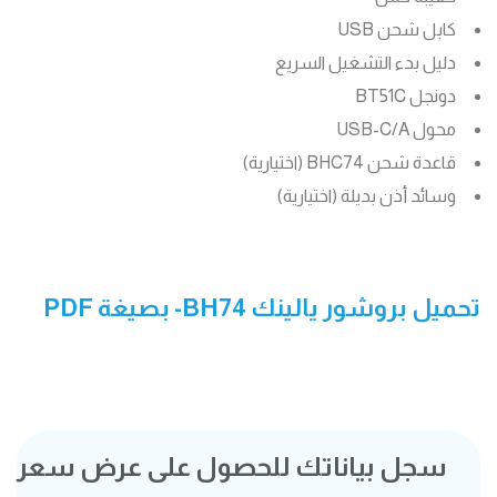
كابل شحن USB
دليل بدء التشغيل السريع
دونجل BT51C
محول USB-C/A
قاعدة شحن BHC74 (اختيارية)
وسائد أذن بديلة (اختيارية)
تحميل بروشور يالينك BH74- بصيغة PDF
سجل بياناتك للحصول على عرض سعر