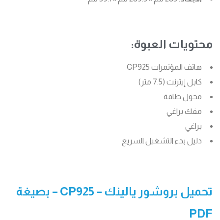
محتويات العبوة:
هاتف المؤتمرات CP925
كابل إيثرنت (7.5 متر)
محول طاقة
مفك براغي
براغي
دليل بدء التشغيل السريع
تحميل بروشور يالينك – CP925 – بصيغة
PDF