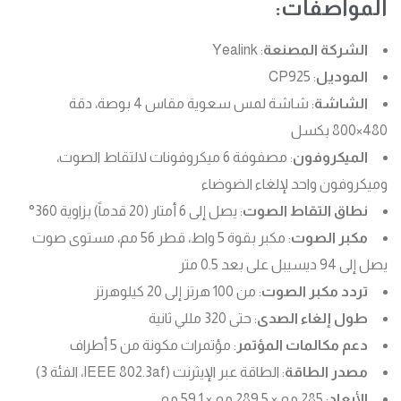
المواصفات:
الشركة المصنعة
: Yealink
الموديل
: CP925
الشاشة
: شاشة لمس سعوية مقاس 4 بوصة، دقة
480×800 بكسل
الميكروفون
: مصفوفة 6 ميكروفونات لالتقاط الصوت،
وميكروفون واحد لإلغاء الضوضاء
نطاق التقاط الصوت
: يصل إلى 6 أمتار (20 قدماً) بزاوية 360°
مكبر الصوت
: مكبر بقوة 5 واط، قطر 56 مم، مستوى صوت
يصل إلى 94 ديسيبل على بعد 0.5 متر
تردد مكبر الصوت
: من 100 هرتز إلى 20 كيلوهرتز
طول إلغاء الصدى
: حتى 320 مللي ثانية
دعم مكالمات المؤتمر
: مؤتمرات مكونة من 5 أطراف
مصدر الطاقة
: الطاقة عبر الإيثرنت (IEEE 802.3af، الفئة 3)
الأبعاد
: 285 مم × 289.5 مم × 59.1 مم