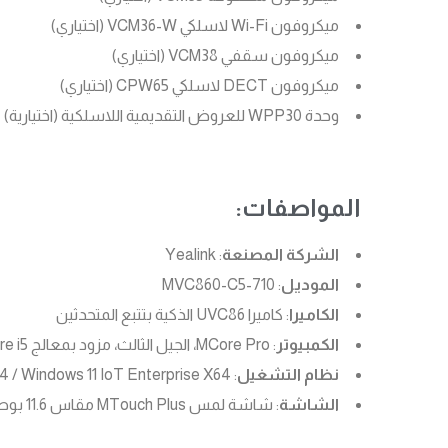
ميكروفون Wi-Fi لاسلكي VCM36-W (اختياري)
ميكروفون سقفي VCM38 (اختياري)
ميكروفون DECT لاسلكي CPW65 (اختياري)
وحدة WPP30 للعروض التقديمية اللاسلكية (اختيارية)
المواصفات:
الشركة المصنعة
: Yealink
الموديل
: MVC860-C5-710
الكاميرا
: كاميرا UVC86 الذكية بتتبع المتحدثين
الكمبيوتر
: MCore Pro، الجيل الثالث، مزود بمعالج Intel® Core i5 من الجيل الحادي عشر
نظام التشغيل
: Windows 10 IoT Enterprise X64 / Windows 11 IoT Enterprise X64
الشاشة
: شاشة لمس MTouch Plus مقاس 11.6 بوصة بتقنية IPS وحواف ضيقة