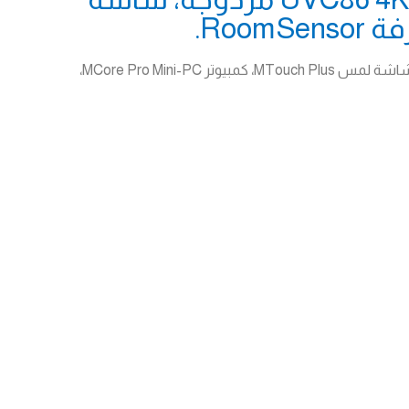
يعد نظام يالينك MVC860-C5-710 حل متكامل لغرف الاجتماعات المتوسطة إلى الكبيرة، حيث يجمع بين كاميرا UVC86 4K الذكية، شاشة لمس MTouch Plus، كمبيوتر MCore Pro Mini-PC،