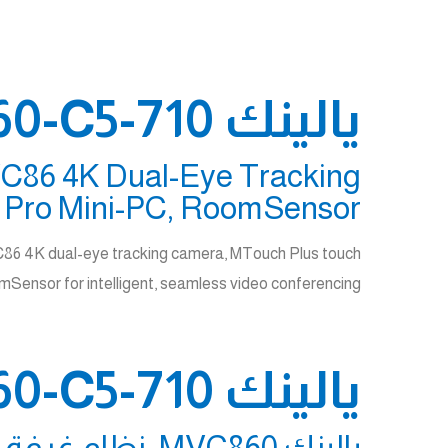
يالينك MVC860-C5-710
C86 4K Dual-Eye Tracking
 Pro Mini-PC, RoomSensor
C86 4K dual-eye tracking camera, MTouch Plus touch
Sensor for intelligent, seamless video conferencing.
يالينك MVC860-C5-710