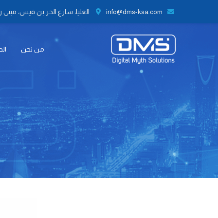
info@dms-ksa.com
العليا، شارع الحر بن قيس، مبنى رقم 41 الطابق الثاني مكتب رقم 9،
من نحن
الح