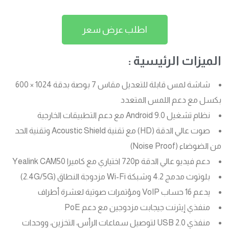
اطلب عرض سعر
الميزات الرئيسية :
شاشة لمس قابلة للتعديل مقاس 7 بوصة بدقة 1024 × 600
بكسل مع دعم اللمس المتعدد
نظام تشغيل Android 9.0 مع دعم التطبيقات الخارجية
صوت عالي الدقة (HD) مع تقنية Acoustic Shield وتقنية الحد
من الضوضاء (Noise Proof)
دعم فيديو عالي الدقة 720p اختياري مع كاميرا Yealink CAM50
بلوتوث مدمج 4.2 وشبكة Wi-Fi مزدوجة النطاق (2.4G/5G)
يدعم 16 حساب VoIP ومؤتمرات صوتية لعشرة أطراف
منفذي إيثرنت جيجابت مزدوجين مع دعم PoE
منفذي USB 2.0 لتوصيل سماعات الرأس، التخزين، ووحدات