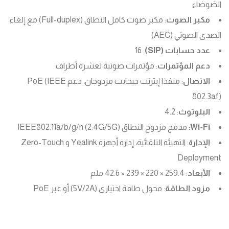
الضوضاء
مكبر الصوت
: مكبر صوت كامل النطاق (Full-duplex) مع إلغاء
الصدى الصوتي (AEC)
عدد حسابات (SIP)
: 16
دعم المؤتمرات
: مؤتمرات صوتية لعشرة أطراف
الاتصال
: منفذا إيثرنت جيجابت مزدوجان، دعم PoE (IEEE
802.3af)
البلوتوث
: 4.2
Wi-Fi
: مدمج مزدوج النطاق (2.4G/5G) IEEE802.11a/b/g/n
الإدارة
: التهيئة التلقائية، إدارة أجهزة Yealink و Zero-Touch
Deployment
الأبعاد
: 259.4 × 220 × 239 × 42.6 ملم
مزود الطاقة
: محول طاقة اختياري (5V/2A) أو عبر PoE