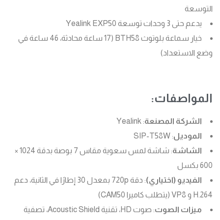
التوسعة
يدعم حتى 3 وحدات توسعة Yealink EXP50
خيار سماعة بلوتوث BTH58 (17 ساعة محادثة، 46 ساعة في
وضع الاستعداد)
المواصفات:
الشركة المصنعة
: Yealink
الموديل
: SIP-T58W
الشاشة
: شاشة لمس سعوية مقاس 7 بوصة بدقة 1024 ×
600 بكسل
الفيديو (اختياري)
: دقة 720p بمعدل 30 إطارًا في الثانية، دعم
H.264 و VP8 (يتطلب كاميرا CAM50)
ميزات الصوت
: صوت HD، تقنية Acoustic Shield، تصفية