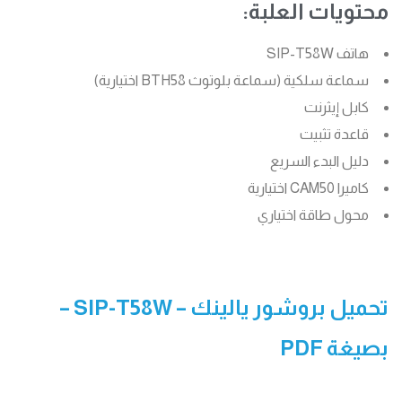
محتويات العلبة:
هاتف SIP-T58W
سماعة سلكية (سماعة بلوتوث BTH58 اختيارية)
كابل إيثرنت
قاعدة تثبيت
دليل البدء السريع
كاميرا CAM50 اختيارية
محول طاقة اختياري
تحميل بروشور يالينك –
SIP-T58W
–
بصيغة PDF