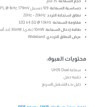
حجم السماعة
: 35 ملم
حساسية السماعة
: 109 ديسيبل SPL @ 1kHz, 179mV
نطاق استجابة التردد
: 20Hz – 20kHz
مقاومة السماعة
: 32Ω ±4.8Ω @ 1.0kHz
طاقة إدخال السماعة
: 10mW (عادي)، 30mW (حد أقصى)
عرض النطاق الترددي
: Wideband
محتويات العبوة:
سماعة UH35 Dual
حقيبة حمل
دليل بدء التشغيل السريع
تحميل بروشور يالينك UH35- بصيغة PDF