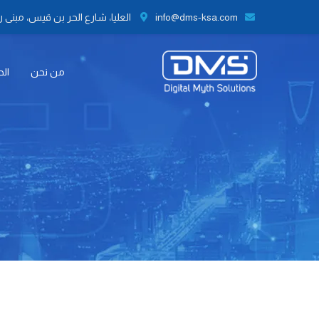
info@dms-ksa.com
العليا، شارع الحر بن قيس، مبنى رقم 41 الطابق الثاني مكتب رقم 9،
من نحن
الح