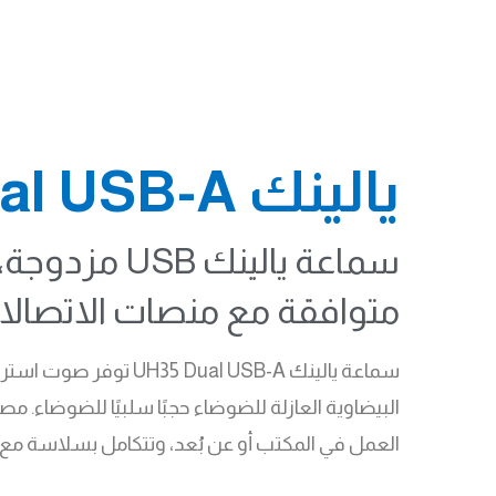
يالينك UH35 Dual USB-A
متوافقة مع منصات الاتصالات الموحدة UC و 
البيضاوية العازلة للضوضاء حجبًا سلبيًا للضوضاء. 
العمل في المكتب أو عن بُعد، وتتكامل بسلاسة مع هواتف Yealink IP ومنصات الاتصالات