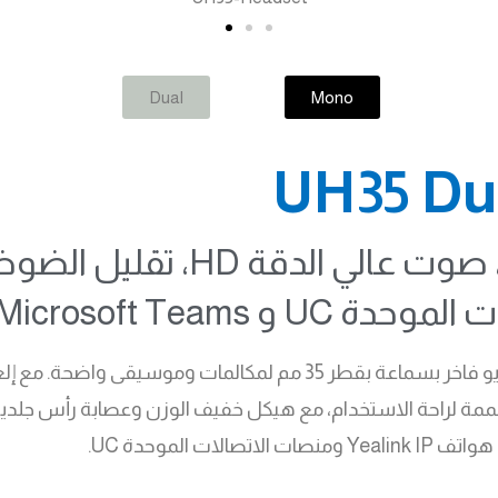
Dual
Mono
سماعة يالينك USB مزدوجة، صو
Microsoft Teams.
سماعة يالينك UH35 Dual USB-A توفر صوت استريو فاخر بسماعة بقطر 
مصممة لراحة الاستخدام، مع هيكل خفيف الوزن وعصابة رأس جلدية، 
 الموحدة UC.