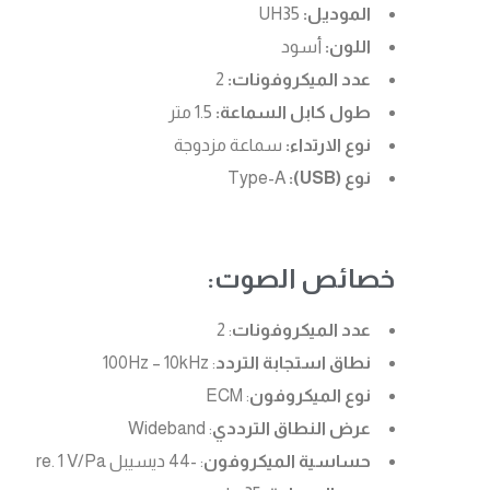
الموديل:
UH35
اللون:
أسود
عدد الميكروفونات:
2
طول كابل السماعة:
1.5 متر
نوع الارتداء:
سماعة مزدوجة
نوع (USB):
Type-A
خصائص الصوت:
عدد الميكروفونات
: 2
نطاق استجابة التردد
: 100Hz – 10kHz
نوع الميكروفون
: ECM
عرض النطاق الترددي
: Wideband
حساسية الميكروفون
: -44 ديسيبل re. 1 V/Pa