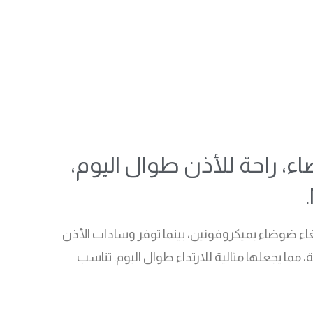
ت عالي الدقة HD، تقليل الضوضاء، راحة للأذن طوال اليوم،
35 مم لمكالمات وموسيقى واضحة. مع إلغاء ضوضاء بميكروفونين، بينما توفر وسادات الأذن
مما يجعلها مثالية للارتداء طوال اليوم. تناسب