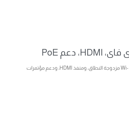
يعد هاتف يالينك VP59 هاتف فيديو ذكيًا رائدًا مزودًا بشاشة لمس مقاس 8 بوصات، وكاميرا بدقة 1080p، وشبكة Wi-Fi مزدوجة النطاق، ومنفذ HDMI، ودعم مؤتمرات