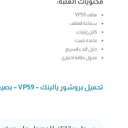
محتويات العلبة:
هاتف VP59
سماعة الهاتف
كابل إيثرنت
قاعدة تثبيت
دليل البدء السريع
محول طاقة اختياري
تحميل بروشور يالينك –
VP59
– بصيغة 