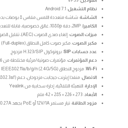
الموديل
: VP59
نظام التشغيل
: Android 7.1
الشاشة
: شاشة متعددة اللمس مقاس 8 بوصات بدقة 1280 × 800 بكسل
الكاميرا
: 2MP، دقة 1080p، غالق خصوصية، قابلة للتعديل
ميزات الصوت
: إلغاء صدى الصوت (AEC)، تقليل الضوضاء (Noise Proof)، التحكم التلقائي في الكسب (AGC)
مكبر الصوت
: مكبر صوت كامل النطاق (Full-duplex) مع إلغاء الصدى الصوتي (AEC)
عدد حسابات SIP
: بروتوكول H.323/SIP مزدوج
دعم المؤتمرات
: مؤتمرات صوتية/مرئية مختلطة من 6 أطراف
Wi-Fi
: مزدوج النطاق (2.4G/5G) IEEE802.11a/b/g/n
الاتصال
: منفذا إيثرنت جيجابت مزدوجان، دعم PoE (IEEE 802.3af)
الإدارة
: التهيئة التلقائية، إدارة سحابية من Yealink
الأبعاد
: 273 × 226 × 285 × 42 ملم
مزود الطاقة
: تيار مستمر 12V/1A أو PoE بجهد 48V/0.27A