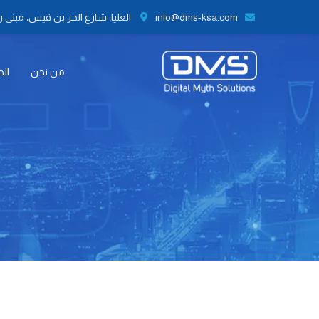
info@dms-ksa.com
العليا، شارع الحر بن قيس، مبنى رقم 41 الطابق الثاني مكتب رقم 9،
من نحن
الح