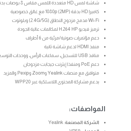
شاشة لمس HD متعددة اللمس مقاس 8 بوصات بدقة 1280 × 800 بكسل
كاميرا HD بدقة 1080p (2MP) مع غالق خصوصية
Wi-Fi مدمج مزدوج النطاق (2.4G/5G) وبلوتوث
ترميز فيديو H.264 HP لمكالمات عالية الجودة
دعم مؤتمرات صوتية/مرئية من 6 أطراف
منفذ HDMI لدعم شاشة ثانية
منافذ USB للتسجيل، سماعات الرأس، ووحدات التوسعة
دعم PoE ومنفذا إيثرنت جيجابت مزدوجان
متوافق مع منصات Yealink وZoom وPexip والمزيد
يدعم مشاركة المحتوى اللاسلكية عبر WPP20
المواصفات:
الشركة المصنعة
: Yealink