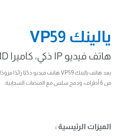
يالينك VP59
هاتف فيديو IP ذكي، كاميرا HD، شاشة لمس 8 بوصة، بلوتوث، واى فاى، HDMI، دعم PoE
من 6 أطراف، ودمج سلس مع المنصات السحابية.
الميزات الرئيسية :