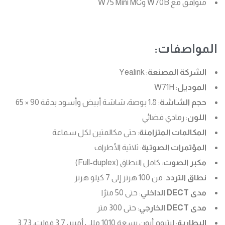
متوافق مع W70B وW75 Mini MC
المواصفات:
الشركة المصنعة
: Yealink
الموديل
: W71H
حجم الشاشة
: 1.8 بوصة، شاشة أبيض وأسود بدقة 90 × 65
اللون
: رمادي فضائي
المكالمات المتزامنة
: حتى مكالمتين لكل سماعة
المؤتمرات الصوتية
: ثلاثية الأطراف
مكبر الصوت
: كامل النطاق (Full-duplex)
نطاق التردد
: من 100 هرتز إلى 7 كيلو هرتز
مدى DECT الداخلي
: حتى 50 مترًا
مدى DECT الخارجي
: حتى 300 متر
البطارية
: ليثيوم أيون بسعة 1010 مللي أمبير، 3.7 فولت، 3.73