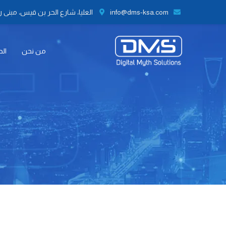
info@dms-ksa.com
العليا، شارع الحر بن قيس، مبنى رقم 41 الطابق الثاني مكتب رقم 9،
من نحن
الح