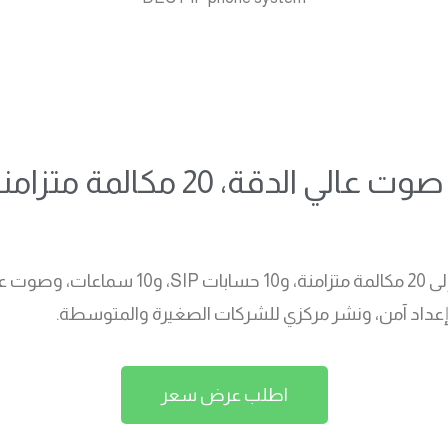
يدعم نظام الهاتف يالينك W73P DECT IP ما ي
اطلب عرض سعر