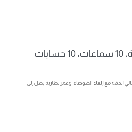
نظام هاتف IP بتقنية DECT، صوت عالي الدقة، 20 مكالمة متزامنة، 10 سماعات، 10 حسابات
صل إلى 20 مكالمة متزامنة، و10 حسابات SIP، و10 سماعات، وصوت عالي الدقة مع إلغاء الضوضاء، وعمر بطارية يصل إلى