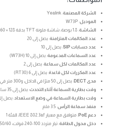
الشركة المصنعة
: Yealink
الموديل
: W73P
الشاشة
: 1.8 بوصة، شاشة ملونة TFT بدقة 128 × 160
عدد المكالمات المتزامنة
: يصل إلى 20
عدد حسابات SIP
: يصل إلى 10
عدد السماعات المدعومة
: يصل إلى 10 (W73H)
عدد المكالمات لكل سماعة
: يصل إلى 2
عدد المكررات لكل قاعدة
: يصل إلى 6 (RT30)
مدى DECT
: يصل إلى 50 مترًا في الداخل، و300 متر في الخارج
وقت بطارية السماعة أثناء التحدث
: يصل إلى 35 ساعة (في الظروف المثالية)
وقت بطارية السماعة في وضع الاستعداد
: يصل إلى 400 ساعة (في الظروف ا
منفذ سماعة الرأس
: 3.5 ملم
دعم PoE
: متوافق مع معيار IEEE 802.3af، الفئة 1
دخل محول الطاقة
: تيار متردد 100-240 فولت، 50/60 هرتز، 0.2 أمبير