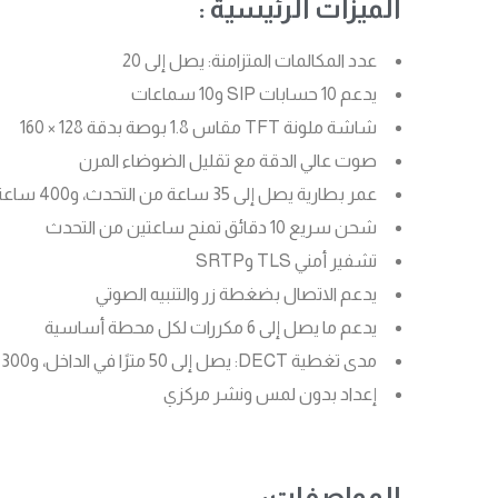
الميزات الرئيسية :
عدد المكالمات المتزامنة: يصل إلى 20
يدعم 10 حسابات SIP و10 سماعات
شاشة ملونة TFT مقاس 1.8 بوصة بدقة 128 × 160
صوت عالي الدقة مع تقليل الضوضاء المرن
عمر بطارية يصل إلى 35 ساعة من التحدث، و400 ساعة في وضع الاستعداد
شحن سريع 10 دقائق تمنح ساعتين من التحدث
تشفير أمني TLS وSRTP
يدعم الاتصال بضغطة زر والتنبيه الصوتي
يدعم ما يصل إلى 6 مكررات لكل محطة أساسية
مدى تغطية DECT: يصل إلى 50 مترًا في الداخل، و300 متر في الخارج
إعداد بدون لمس ونشر مركزي
المواصفات: