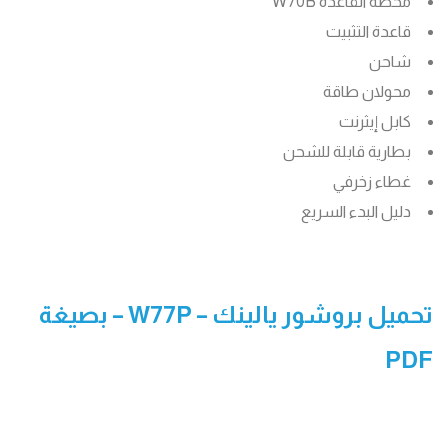
محطة القاعدة W70B
قاعدة التثبيت
شاحن
محولان طاقة
كابل إيثرنت
بطارية قابلة للشحن
غطاء زخرفي
دليل البدء السريع
تحميل بروشور يالينك –
W77P
– بصيغة
PDF