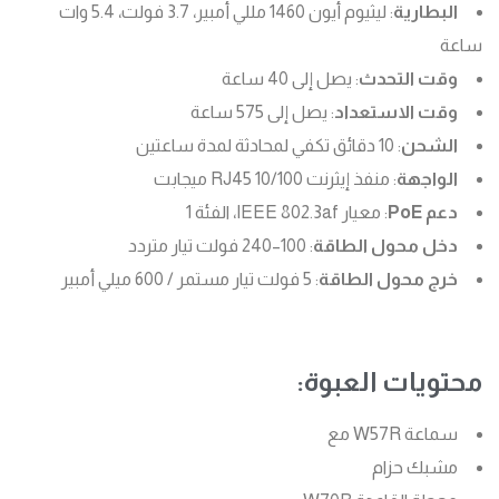
البطارية
: ليثيوم أيون 1460 مللي أمبير، 3.7 فولت، 5.4 وات
ساعة
وقت التحدث
: يصل إلى 40 ساعة
وقت الاستعداد
: يصل إلى 575 ساعة
الشحن
: 10 دقائق تكفي لمحادثة لمدة ساعتين
الواجهة
: منفذ إيثرنت RJ45 10/100 ميجابت
دعم PoE
: معيار IEEE 802.3af، الفئة 1
دخل محول الطاقة
: 100–240 فولت تيار متردد
خرج محول الطاقة
: 5 فولت تيار مستمر / 600 ميلي أمبير
محتويات العبوة:
سماعة W57R مع
مشبك حزام