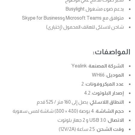
يدعم ضوء مشغول Busylight
متوافق مع Microsoft Teams وSkype for Business
شاحن لاسلكى للهاتف المحمول (إختيارى)
المواصفات:
الشركة المصنعة
: Yealink
الموديل
: WH66
عدد الميكروفونات
: 2
إصدار البلوتوث
: 4.2
النطاق اللاسلكي
: يصل إلى 160 متر / 525 قدم
حجم الشاشة
: 4 بوصة (480 × 800) شاشة لمس سعوية
الاتصال
: USB 3.0 و 2 جهاز بلوتوث
وقت الشحن
: 2.5 ساعة (12V/2A)