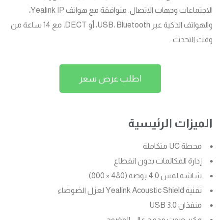
الاجتماعات وجهات الاتصال. متوافقة مع هواتف Yealink IP،
والهواتف الذكية عبر USB، Bluetooth، أو DECT، مع 14 ساعة من
وقت التحدث.
اطلب عرض سعر
الميزات الرئيسية
محطة UC متكاملة
إدارة المكالمات بدون انقطاع
شاشة لمس 4.0 بوصة (480 × 800)
تقنية Yealink Acoustic Shield لعزل الضوضاء
منفذان USB 3.0
مكبر صوت مدمج عالي الوضوح