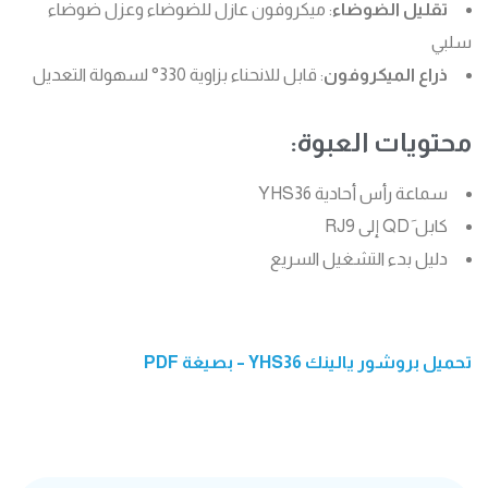
تقليل الضوضاء
: ميكروفون عازل للضوضاء وعزل ضوضاء
سلبي
ذراع الميكروفون
: قابل للانحناء بزاوية 330° لسهولة التعديل
محتويات العبوة:
سماعة رأس أحادية YHS36
كابل َQD إلى RJ9
دليل بدء التشغيل السريع
تحميل بروشور يالينك YHS36 – بصيغة PDF