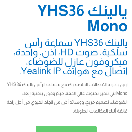
يالينك YHS36
Mono
يالينك YHS36 سماعة رأس
سلكية، صوت HD، أذن، واحدة،
ميكروفون عازل للضوضاء،
اتصال مع هواتف Yealink IP.
ارتقِ بتجربة الاتصالات الخاصة بك مع سماعة الرأس يالينك YHS36
Monoالتي تتميز بصوت عالي الدقة، ميكروفون بتقنية إلغاء
الضوضاء، تصميم مريح، ووسائد أذن من الجلد الحيوي من أجل راحة
فائقة أثناء المكالمات الطويلة.