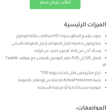
اطلب عرض سعر
الميزات الرئيسية
صوت واسع النطاق بجودة HD لمكالمات فائقة الوضوح
ميكروفون بخاصية تقليل الضوضاء وعزل الضوضاء السلبى
وسائد أذن من الجلد الحيوي لمزيد من الراحة
اتصال QD إلى RJ9 جاهز للتوصيل المباشر مع هواتف Yealink
IP
ذراع ميكروفون قابل لانحناء بزاوية 330°
تقنية ActiveProtection للحماية من الإصابات الصوتية
متوفرة بنسخة أحادية أو مزدوجة السماعة
المواصفات: