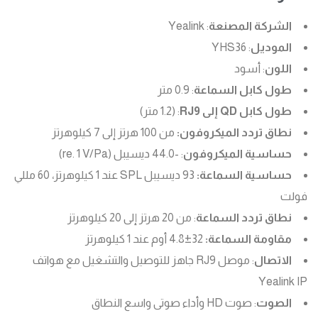
الشركة المصنعة
: Yealink
الموديل
: YHS36
اللون
: أسود
طول كابل السماعة
: 0.9 متر
طول كابل QD إلى RJ9
: (1.2 متر)
نطاق تردد الميكروفون:
من 100 هرتز إلى 7 كيلوهرتز
حساسية الميكروفون
: -44.0 ديسيبل (re. 1 V/Pa)
حساسية السماعة:
93 ديسيبل SPL عند 1 كيلوهرتز، 60 مللي
فولت
نطاق تردد السماعة
: من 20 هرتز إلى 20 كيلوهرتز
مقاومة السماعة:
32±4.8 أوم عند 1 كيلوهرتز
الاتصال
: موصل RJ9 جاهز للتوصيل والتشغيل مع هواتف
Yealink IP
الصوت
: صوت HD وأداء صوتى واسع النطاق