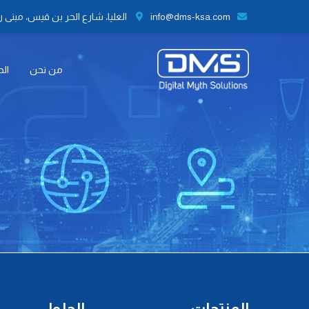
info@dms-ksa.com
العليا، شارع الحر بن قيس، مبنى رقم 41 الطابق الثاني مكتب رقم 9،
من نحن
الح
المنتجات
الحلول