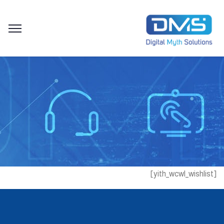
[yith_wcwl_wishlist]