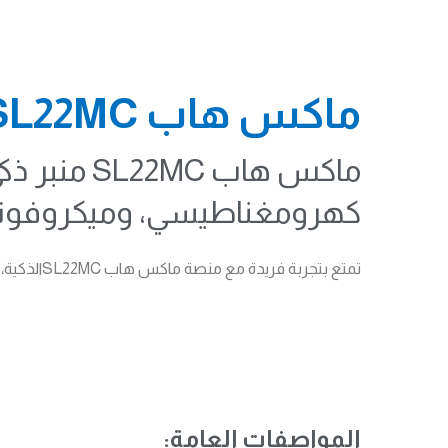
ماكس هاب SL22MC
ماكس هاب 
كهرومغناطيسي، وميكروفوني
تمتع بتجربة فريدة مع منصة ماكس هاب SL22MCالذكية، بميزات متطورة “شاشة تعمل باللمس السعوي، تقنية تصفيح كامل للشاشة، متوافقة مع شاشات MAXHUB التفاعلية.
المواصفات العامة: