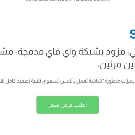
SL22MC منبر ذكي، مزود بشبكة واي فاي مدمجة
ن مرنين.
اطلب عرض سعر