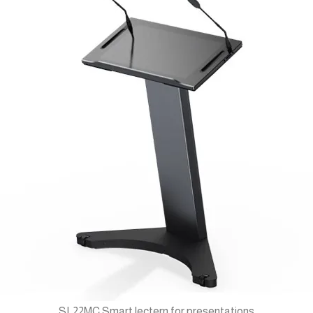
SL22MC Smart lectern for presentations