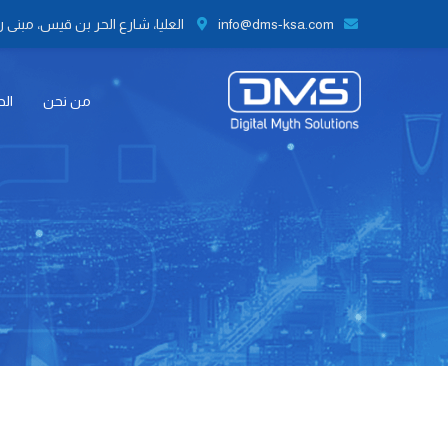
info@dms-ksa.com
العليا، شارع الحر بن قيس، مبنى رقم 41 الطابق الثاني مكتب رقم 9،
من نحن
الح