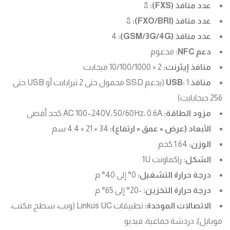
عدد منافذ (FXS):
8
عدد منافذ (FXO/BRI):
8
عدد منافذ (GSM/3G/4G):
4
دعم NFC:
مدعوم
منافذ إيثرنت:
2 × 10/100/1000 ميجابت
منافذ USB:
1 (يدعم SSD محمول حتى 2 تيرابايت أو USB حتى
256 جيجابايت)
مزود الطاقة:
AC 100–240V، 50/60Hz، 0.6A كحد أقصى
الأبعاد (عرض × عمق × ارتفاع):
34 × 21 × 4.4 سم
الوزن:
1.64 كجم
الشكل:
راكماونت 1U
درجة حرارة التشغيل:
0° إلى 40° م
درجة حرارة التخزين:
-20° إلى 65° م
الاتصالات الموحدة:
تطبيقات Linkus UC (ويب، سطح مكتب،
موبايل)، دردشة جماعية، فيديو