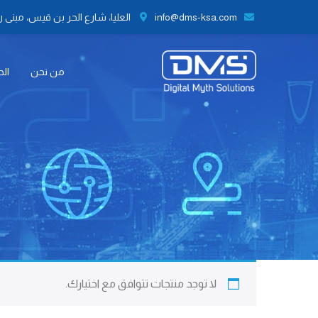
info@dms-ksa.com
العليا، شارع الحر بن قيس، مبنى رقم 41 الطابق الثاني مكتب رقم 9،
من نحن
الح
لا توجد منتجات تتوافق مع اختيارك.