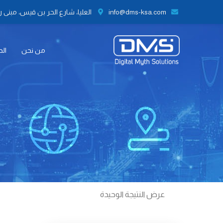
info@dms-ksa.com
العليا، شارع الحر بن قيس، مبنى رقم 41 الطابق الثاني مكتب رقم 9،
من نحن
الح
عرض النتيجة الوحيدة