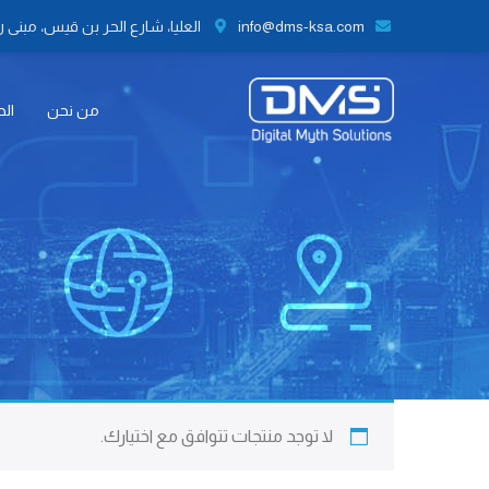
info@dms-ksa.com
العليا، شارع الحر بن قيس، مبنى رقم 41 الطابق الثاني مكتب رقم 9،
من نحن
الح
لا توجد منتجات تتوافق مع اختيارك.