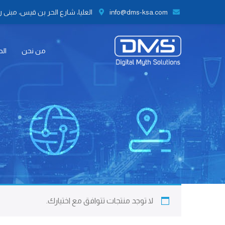
info@dms-ksa.com
العليا، شارع الحر بن قيس، مبنى رقم 41 الطابق الثاني مكتب رقم 9،
من نحن
الح
لا توجد منتجات تتوافق مع اختيارك.