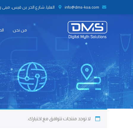
info@dms-ksa.com
العليا، شارع الحر بن قيس، مبنى رقم 41 الطابق الثاني مكتب رقم 9،
من نحن
الح
لا توجد منتجات تتوافق مع اختيارك.