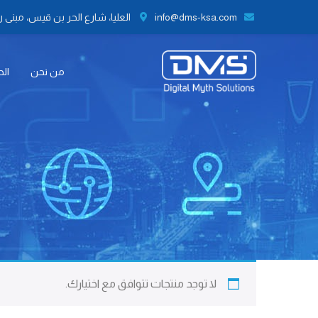
info@dms-ksa.com
العليا، شارع الحر بن قيس، مبنى رقم 41 الطابق الثاني مكتب رقم 9،
من نحن
الح
لا توجد منتجات تتوافق مع اختيارك.