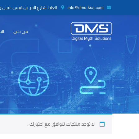
info@dms-ksa.com
العليا، شارع الحر بن قيس، مبنى رقم 41 الطابق الثاني مكتب رقم 9،
من نحن
الح
لا توجد منتجات تتوافق مع اختيارك.