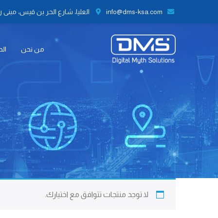
info@dms-ksa.com
العليا، شارع الحر بن قيس، مبنى رقم 41 الطابق الثاني مكتب رقم 9،
من نحن
الح
لا توجد منتجات تتوافق مع اختيارك.