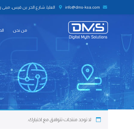
info@dms-ksa.com
العليا، شارع الحر بن قيس، مبنى رقم 41 الطابق الثاني مكتب رقم 9،
من نحن
الح
لا توجد منتجات تتوافق مع اختيارك.