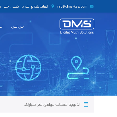
info@dms-ksa.com
العليا، شارع الحر بن قيس، مبنى رقم 41 الطابق الثاني مكتب رقم 9،
من نحن
الح
لا توجد منتجات تتوافق مع اختيارك.