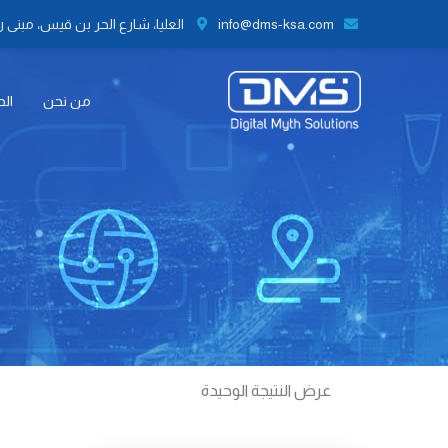
info@dms-ksa.com
العليا، شارع الحر بن قيس، مبنى رقم 41 الطابق الثاني مكتب رقم 9،
من نحن
الح
عرض النتيجة الوحيدة