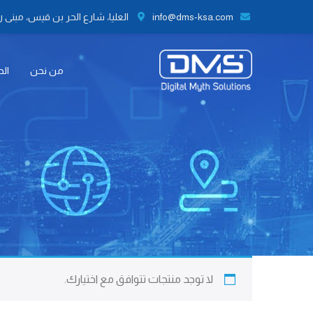
info@dms-ksa.com
العليا، شارع الحر بن قيس، مبنى رقم 41 الطابق الثاني مكتب رقم 9،
من نحن
الح
لا توجد منتجات تتوافق مع اختيارك.