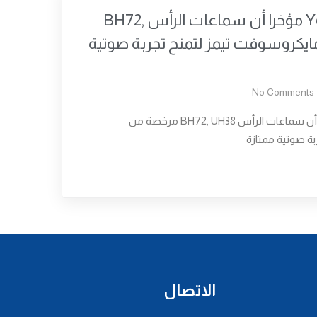
أعلنت شركة Yealink مؤخرا أن سماعات الرأس BH72,
 مايكروسوفت تيمز لتمنح تجربة صوتية
No Comments
أعلنت شركة Yealink مؤخرا أن سماعات الرأس BH72, UH38 مرخصة من
ة صوتية ممتازة
الاتصال