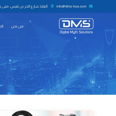
info@dms-ksa.com
العليا، شارع الحر بن قيس، مبنى رقم 41 الطابق الثاني مكتب رقم 9،
من نحن
الح