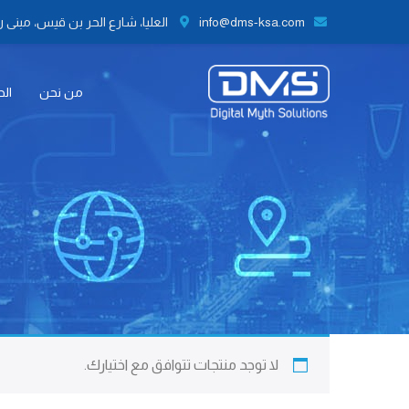
info@dms-ksa.com
العليا، شارع الحر بن قيس، مبنى رقم 41 الطابق الثاني مكتب رقم 9،
من نحن
الح
لا توجد منتجات تتوافق مع اختيارك.