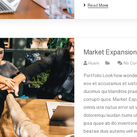
Read More
Market Expansion
Husni
No Co
Portfolio Look how wonder
eos et accusamus et iusto
ducimus qui blanditiis pra
corrupti quos. Market Exp
omnis iste natus error si
doloremqu laudan tiums u
ipsa quae ab illo inventore
beatae duis autems vell eu