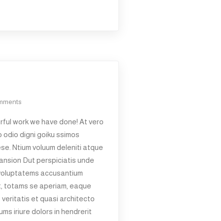
mments
ful work we have done! At vero
 odio digni goiku ssimos
ese. Ntium voluum deleniti atque
ansion Dut perspiciatis unde
t voluptatems accusantium
t, totams se aperiam, eaque
 veritatis et quasi architecto
ms iriure dolors in hendrerit