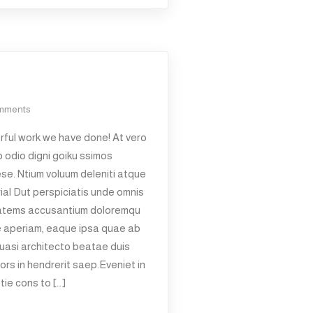
mments
ful work we have done! At vero
 odio digni goiku ssimos
ese. Ntium voluum deleniti atque
ial Dut perspiciatis unde omnis
ptatems accusantium doloremqu
e aperiam, eaque ipsa quae ab
 quasi architecto beatae duis
ors in hendrerit saep.Eveniet in
tie cons to […]