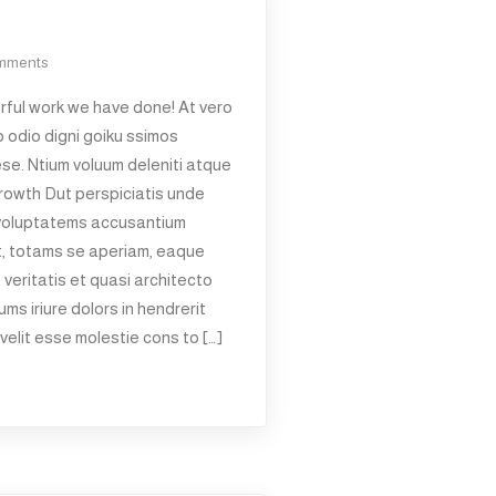
mments
ful work we have done! At vero
 odio digni goiku ssimos
ese. Ntium voluum deleniti atque
rowth Dut perspiciatis unde
t voluptatems accusantium
t, totams se aperiam, eaque
 veritatis et quasi architecto
ms iriure dolors in hendrerit
velit esse molestie cons to […]