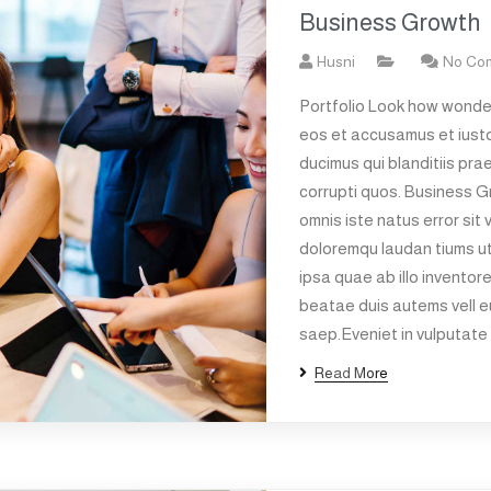
Business Growth
Husni
No Co
Portfolio Look how wonder
eos et accusamus et iusto
ducimus qui blanditiis pra
corrupti quos. Business G
omnis iste natus error si
doloremqu laudan tiums u
ipsa quae ab illo inventore
beatae duis autems vell eu
saep.Eveniet in vulputate 
Read More