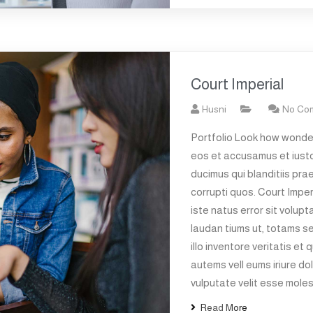
Court Imperial
Husni
No Co
Portfolio Look how wonder
eos et accusamus et iusto
ducimus qui blanditiis pra
corrupti quos. Court Imper
iste natus error sit volu
laudan tiums ut, totams s
illo inventore veritatis et
autems vell eums iriure dol
vulputate velit esse moles
Read More