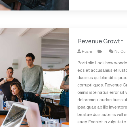
Revenue Growth
Husni
No Co
Portfolio Look how wonder
eos et accusamus et iusto
ducimus qui blanditiis pra
corrupti quos. Revenue G
omnis iste natus error si
doloremqu laudan tiums u
ipsa quae ab illo inventore
beatae duis autems vell eu
saep.Eveniet in vulputate 