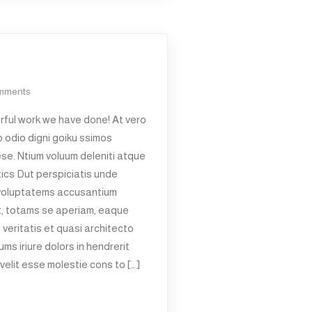
mments
ful work we have done! At vero
 odio digni goiku ssimos
ese. Ntium voluum deleniti atque
ics Dut perspiciatis unde
t voluptatems accusantium
t, totams se aperiam, eaque
 veritatis et quasi architecto
ms iriure dolors in hendrerit
velit esse molestie cons to […]