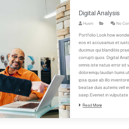
Digital Analysis
Husni
No Co
Portfolio Look how wonder
eos et accusamus et iusto
ducimus qui blanditiis pra
corrupti quos. Digital Ana
omnis iste natus error si
doloremqu laudan tiums u
ipsa quae ab illo inventore
beatae duis autems vell eu
saep.Eveniet in vulputate 
Read More