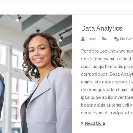
Data Analytics
Husni
No Co
Portfolio Look how wonder
eos et accusamus et iusto
ducimus qui blanditiis pra
corrupti quos. Data Analyt
omnis iste natus error si
doloremqu laudan tiums u
ipsa quae ab illo inventore
beatae duis autems vell eu
saep.Eveniet in vulputate 
Read More