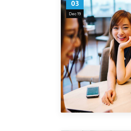
03
Dec 19