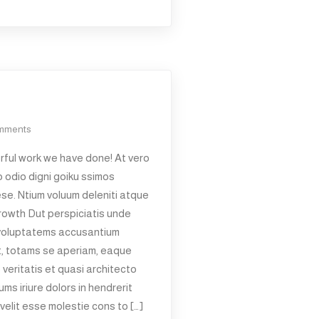
mments
ful work we have done! At vero
 odio digni goiku ssimos
ese. Ntium voluum deleniti atque
rowth Dut perspiciatis unde
t voluptatems accusantium
t, totams se aperiam, eaque
 veritatis et quasi architecto
ms iriure dolors in hendrerit
velit esse molestie cons to […]