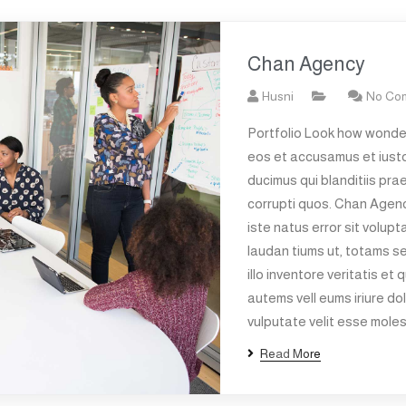
Chan Agency
Husni
No Co
Portfolio Look how wonder
eos et accusamus et iusto
ducimus qui blanditiis pra
corrupti quos. Chan Agenc
iste natus error sit volu
laudan tiums ut, totams s
illo inventore veritatis et
autems vell eums iriure dol
vulputate velit esse moles
Read More