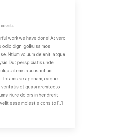
mments
ful work we have done! At vero
 odio digni goiku ssimos
ese. Ntium voluum deleniti atque
lysis Dut perspiciatis unde
t voluptatems accusantium
t, totams se aperiam, eaque
 veritatis et quasi architecto
ms iriure dolors in hendrerit
velit esse molestie cons to […]