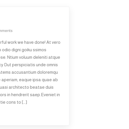
mments
ful work we have done! At vero
 odio digni goiku ssimos
ese. Ntium voluum deleniti atque
y Dut perspiciatis unde omnis
ptatems accusantium doloremqu
e aperiam, eaque ipsa quae ab
 quasi architecto beatae duis
ors in hendrerit saep.Eveniet in
tie cons to […]